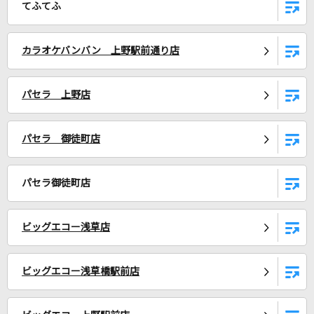
てふてふ
I'm a mess
MY FIRST STORY
カラオケバンバン 上野駅前通り店
サイクロンライフ！
iLiFE!
パセラ 上野店
[生音]紫煙
パセラ 御徒町店
神野美伽
もっと見る
パセラ御徒町店
DAMの新曲・ランキングなど
ビッグエコー浅草店
カラオケ最新情報をチェック！
ビッグエコー浅草橋駅前店
DAMに会員登録・ログインして