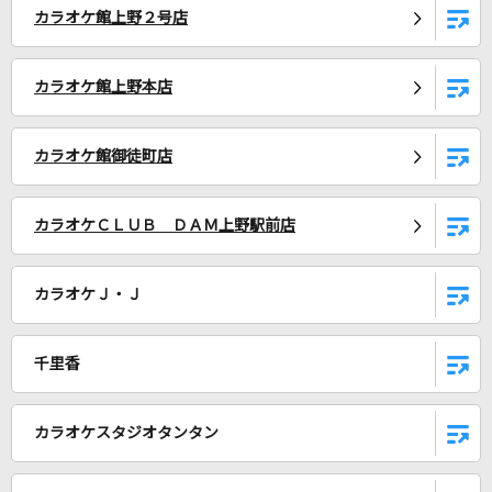
カラオケ館上野２号店
[生音]himawari
Mr.Children
カラオケ館上野本店
ミッドサマーシトラス
ReGLOSS
カラオケ館御徒町店
UNION
OxT
カラオケＣＬＵＢ ＤＡＭ上野駅前店
残酷な天使のテーゼ
カラオケＪ・Ｊ
高橋洋子
JANE DOE(ビデオクリップバージョン)
千里香
米津玄師, 宇多田ヒカル
カラオケスタジオタンタン
マーシャル・マキシマイザー feat.可不(KAFU)
柊マグネタイト