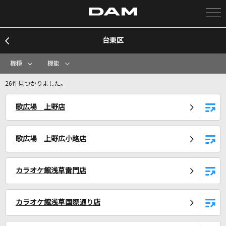
台東区
カラオケ検索
機種
機能
カラオケ店舗検索
26件見つかりました。
歌広場 上野店
カラオケリクエスト
歌広場 上野広小路店
全国りれき
カラオケ館浅草雷門店
リアルタイムで歌われている曲の一覧
[生音]紡ぐ
カラオケ館浅草国際通り店
とた