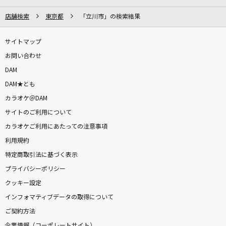
[生音]薔薇の雨
店舗検索
東京都
「立川市」の検索結果
北原ミレイ
サイトマップ
Butter-Fly
お問い合わせ
和田光司
DAM
DAM★とも
こまりわらい
カラオケ＠DAM
近藤利樹
サイトのご利用について
もっと見る
カラオケご利用にあたっての注意事項
利用規約
特定商取引法に基づく表示
DAMの新曲・ランキングなど
カラオケ最新情報をチェック！
プライバシーポリシー
クッキー設定
インフォマティブデータの取得について
ご契約方法
DAMに会員登録・ログインして
企業情報（コーポレートサイト）