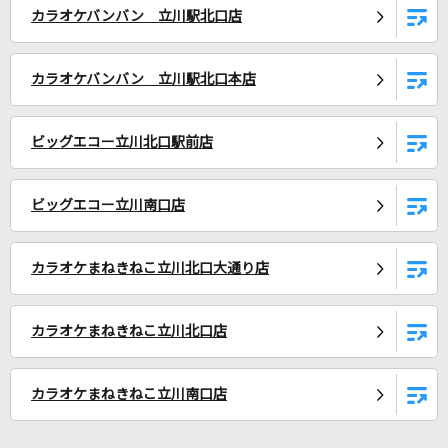
カラオケバンバン 立川駅北口店
[生音]月並みに輝け
結束バンド
カラオケバンバン 立川駅北口本店
むげんのチケット
まらしぃ feat.初音ミク、KAITO
ビッグエコー立川北口駅前店
パーティーを止めないで
ヒプノシスマイク[伊弉冉一二三(CV.木島隆一)]
ビッグエコー立川南口店
[生音]別れの予感
カラオケまねきねこ立川北口大通り店
テレサ・テン
トイレの神様
カラオケまねきねこ立川北口店
植村花菜
カラオケまねきねこ立川南口店
[生音]オリビアを聴きながら
杏里(ANRI)