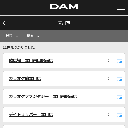
立川市
カラオケ検索
機種
機能
カラオケ店舗検索
11件見つかりました。
歌広場 立川南口駅前店
カラオケリクエスト
カラオケ館立川店
全国りれき
カラオケファンタジー 立川南駅前店
リアルタイムで歌われている曲の一覧
[生音]冬と春
デイトリッパー 立川店
back number