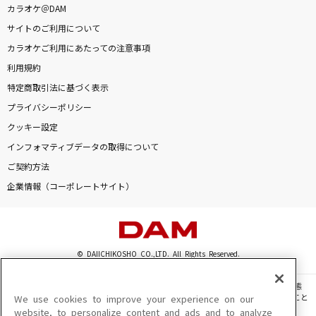
カラオケ＠DAM
新世界(SHINSEKAI)
サイトのご利用について
PRODUCE 101 JAPAN 新世界
カラオケご利用にあたっての注意事項
[生音]あなたに
利用規約
MONGOL800
特定商取引法に基づく表示
プライバシーポリシー
[生音]promise
クッキー設定
広瀬香美
インフォマティブデータの取得について
ご契約方法
First Love
企業情報（コーポレートサイト）
宇多田ヒカル
君のために僕が盾になろう
RAG FAIR
© DAIICHIKOSHO CO.,LTD. All Rights Reserved.
[生音]秋桜(コスモス)
このサイトに掲載されている一切の文章・画像・写真・動画・音声等を、手段や形態
を問わず、著作権法の定める範囲を超えて無断で複製、転載、ファイル化などすること
We use cookies to improve your experience on our
山口百恵
を禁じます。
website, to personalize content and ads and to analyze