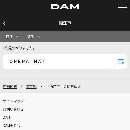
狛江市
カラオケ検索
機種
機能
カラオケ店舗検索
1件見つかりました。
ＯＰＥＲＡ ＨＡＴ
カラオケリクエスト
全国りれき
店舗検索
東京都
「狛江市」の検索結果
リアルタイムで歌われている曲の一覧
サイトマップ
お問い合わせ
Yes! 東京
DAM
EBiDAN (恵比寿学園男子部)
DAM★とも