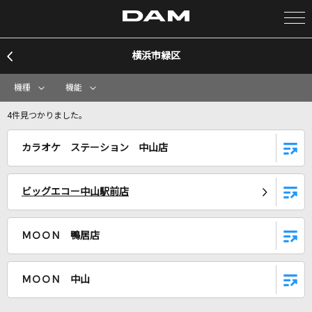
横浜市緑区
カラオケ検索
機種
機能
カラオケ店舗検索
4件見つかりました。
カラオケ ステーション 中山店
カラオケリクエスト
ビッグエコー中山駅前店
全国りれき
ＭＯＯＮ 鴨居店
リアルタイムで歌われている曲の一覧
カレシのジュード
ＭＯＯＮ 中山
syudou