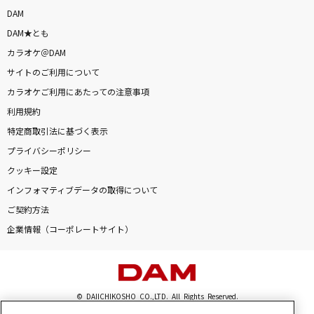
brave heart
DAM
宮崎 歩
DAM★とも
カラオケ＠DAM
[生音]TSUNAMI
サイトのご利用について
サザンオールスターズ
カラオケご利用にあたっての注意事項
利用規約
トリセツ
特定商取引法に基づく表示
西野カナ
プライバシーポリシー
クッキー設定
[生音]Love in the Ice～3rd LIVE TOUR ver.～
インフォマティブデータの取得について
東方神起
ご契約方法
[生音]Everything
企業情報（コーポレートサイト）
Misia
桜
© DAIICHIKOSHO CO.,LTD. All Rights Reserved.
コブクロ