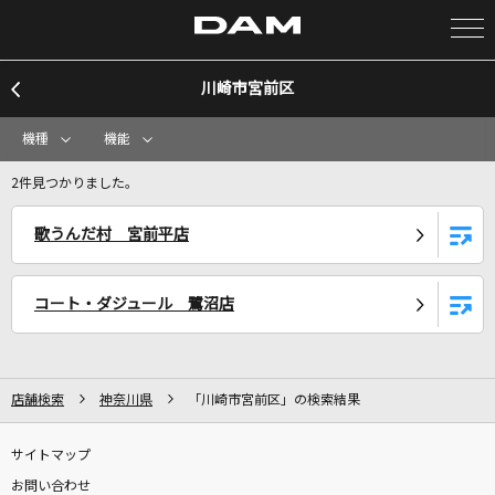
川崎市宮前区
カラオケ検索
機種
機能
カラオケ店舗検索
2件見つかりました。
歌うんだ村 宮前平店
カラオケリクエスト
コート・ダジュール 鷺沼店
全国りれき
リアルタイムで歌われている曲の一覧
店舗検索
神奈川県
「川崎市宮前区」の検索結果
[生音]ray
サイトマップ
BUMP OF CHICKEN
お問い合わせ