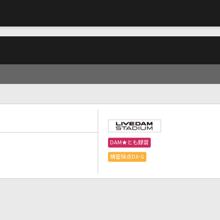
DAM★とも録音
精密採点DX-G