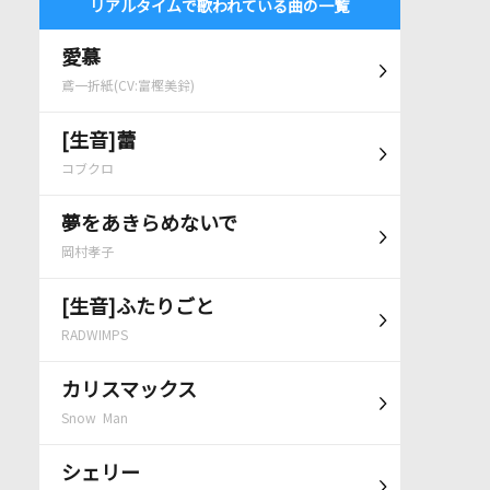
リアルタイムで歌われている曲の一覧
愛慕
鳶一折紙(CV:富樫美鈴)
[生音]蕾
コブクロ
夢をあきらめないで
岡村孝子
[生音]ふたりごと
RADWIMPS
カリスマックス
Snow Man
シェリー