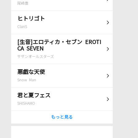
尾崎豊
ヒトリゴト
ClariS
[生音]エロティカ・セブン EROTI
CA SEVEN
サザンオールスターズ
悪戯な天使
Snow Man
君と夏フェス
SHISHAMO
もっと見る