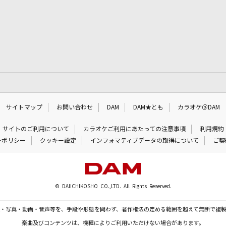
サイトマップ
お問い合わせ
DAM
DAM★とも
カラオケ＠DAM
サイトのご利用について
カラオケご利用にあたっての注意事項
利用規約
ーポリシー
クッキー設定
インフォマティブデータの取得について
ご契
© DAIICHIKOSHO CO.,LTD. All Rights Reserved.
・写真・動画・音声等を、手段や形態を問わず、著作権法の定める範囲を超えて無断で複
楽曲及びコンテンツは、機種によりご利用いただけない場合があります。