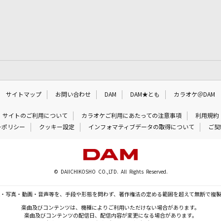
サイトマップ
お問い合わせ
DAM
DAM★とも
カラオケ＠DAM
サイトのご利用について
カラオケご利用にあたっての注意事項
利用規約
ーポリシー
クッキー設定
インフォマティブデータの取得について
ご契
© DAIICHIKOSHO CO.,LTD. All Rights Reserved.
・写真・動画・音声等を、手段や形態を問わず、著作権法の定める範囲を超えて無断で複
楽曲及びコンテンツは、機種によりご利用いただけない場合があります。
楽曲及びコンテンツの配信日、配信内容が変更になる場合があります。