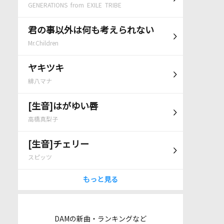
GENERATIONS from EXILE TRIBE
君の事以外は何も考えられない
Mr.Children
ヤキツキ
緋八マナ
[生音]はがゆい唇
高橋真梨子
[生音]チェリー
スピッツ
もっと見る
DAMの新曲・ランキングなど