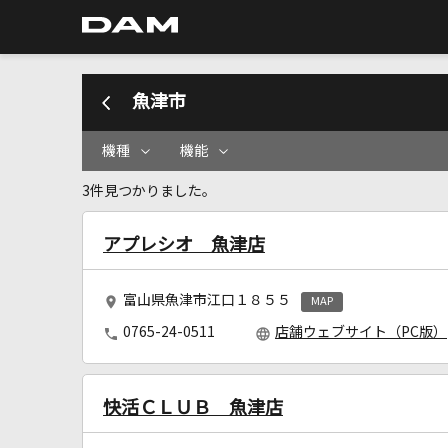
魚津市
機種
機能
3件見つかりました。
アプレシオ 魚津店
富山県魚津市江口１８５５
MAP
0765-24-0511
店舗ウェブサイト（PC版）
快活ＣＬＵＢ 魚津店