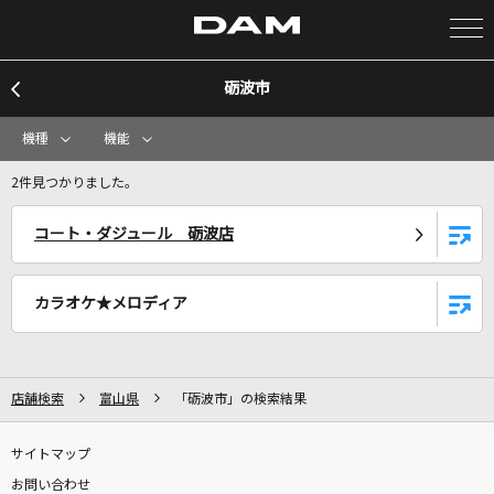
砺波市
カラオケ検索
機種
機能
カラオケ店舗検索
2件見つかりました。
コート・ダジュール 砺波店
カラオケリクエスト
カラオケ★メロディア
全国りれき
リアルタイムで歌われている曲の一覧
店舗検索
富山県
「砺波市」の検索結果
[生音]DAYBREAK'S BELL
サイトマップ
L'Arc-en-Ciel
お問い合わせ