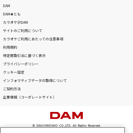
雨とカプチーノ
DAM
ヨルシカ
DAM★とも
カラオケ＠DAM
さよならエレジー
サイトのご利用について
菅田将暉
カラオケご利用にあたっての注意事項
利用規約
[生音]Glass
特定商取引法に基づく表示
河村隆一
プライバシーポリシー
クッキー設定
[名演]PIECE OF MY WISH 「名演ピアノ 美野
春樹」
インフォマティブデータの取得について
今井美樹
ご契約方法
企業情報（コーポレートサイト）
[生音]Everything
Misia
[生音]シルエット
© DAIICHIKOSHO CO.,LTD. All Rights Reserved.