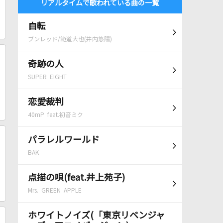
リアルタイムで歌われている曲の一覧
自転
ブンレッド/範道大也(井内悠陽)
奇跡の人
SUPER EIGHT
恋愛裁判
40mP feat.初音ミク
パラレルワールド
BAK
点描の唄(feat.井上苑子)
Mrs. GREEN APPLE
ホワイトノイズ(「東京リベンジャ