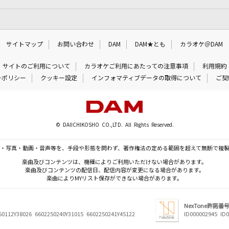
サイトマップ
お問い合わせ
DAM
DAM★とも
カラオケ＠DAM
サイトのご利用について
カラオケご利用にあたっての注意事項
利用規約
ーポリシー
クッキー設定
インフォマティブデータの取得について
ご契
© DAIICHIKOSHO CO.,LTD. All Rights Reserved.
・写真・動画・音声等を、手段や形態を問わず、著作権法の定める範囲を超えて無断で複
楽曲及びコンテンツは、機種によりご利用いただけない場合があります。
楽曲及びコンテンツの配信日、配信内容が変更になる場合があります。
楽曲によりMYリスト保存ができない場合があります。
NexTone許諾番
50112Y38026 6602250240Y31015 6602250241Y45122
ID000002945 ID