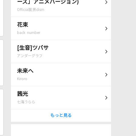
ーズ」アニメバージョン)
Official髭男dism
花束
back number
[生音]ツバサ
アンダーグラフ
未来へ
Kiroro
茜光
七海うらら
もっと見る