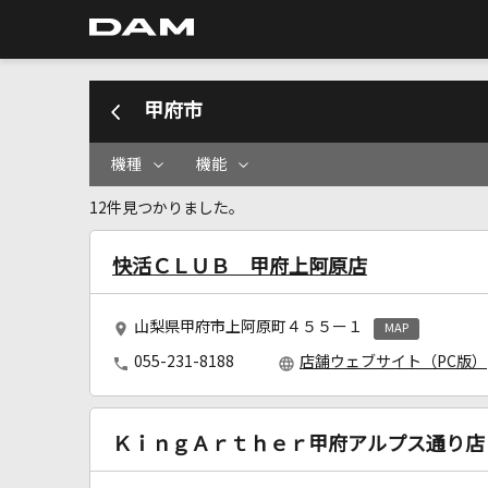
甲府市
機種
機能
12件見つかりました。
快活ＣＬＵＢ 甲府上阿原店
山梨県甲府市上阿原町４５５ー１
MAP
055-231-8188
店舗ウェブサイト（PC版）
ＫｉｎｇＡｒｔｈｅｒ甲府アルプス通り店