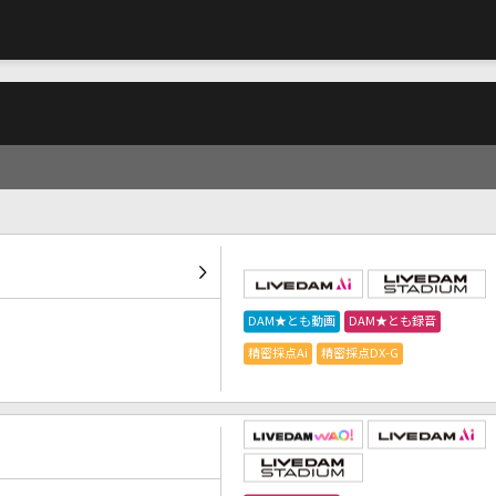
DAM★とも動画
DAM★とも録音
精密採点Ai
精密採点DX-G