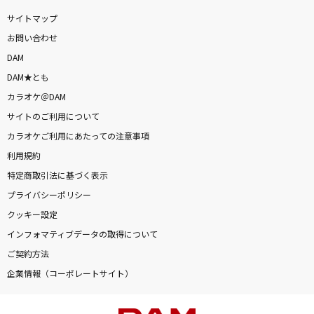
ゆけむり魂温泉II
サイトマップ
魂音泉
お問い合わせ
DAM
Shape Of You [シェイプ・オブ・ユー]
DAM★とも
Ed Sheeran
カラオケ＠DAM
サイトのご利用について
[生音]サウダージ
カラオケご利用にあたっての注意事項
ポルノグラフィティ
利用規約
[生音]ともに
特定商取引法に基づく表示
WANIMA
プライバシーポリシー
クッキー設定
新橋二丁目七番地
インフォマティブデータの取得について
あさみ ちゆき
ご契約方法
企業情報（コーポレートサイト）
[生音]メロディー
玉置浩二