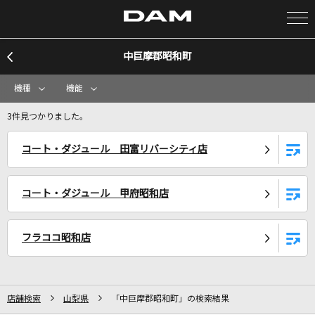
中巨摩郡昭和町
カラオケ検索
機種
機能
カラオケ店舗検索
3件見つかりました。
コート・ダジュール 田富リバーシティ店
カラオケリクエスト
コート・ダジュール 甲府昭和店
全国りれき
フラココ昭和店
リアルタイムで歌われている曲の一覧
風になる
つじあやの
店舗検索
山梨県
「中巨摩郡昭和町」の検索結果