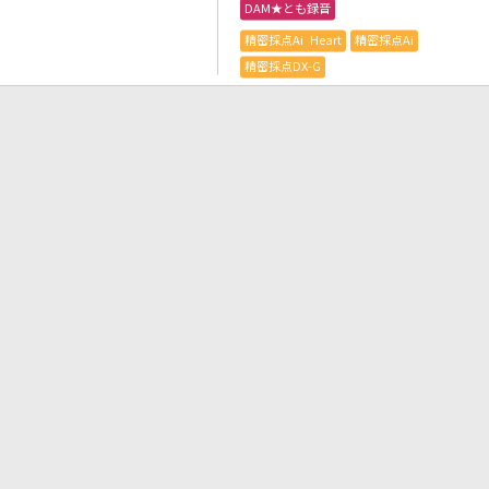
DAM★とも録音
精密採点Ai Heart
精密採点Ai
精密採点DX-G