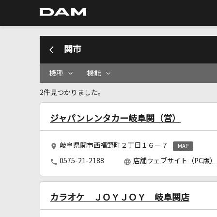
関市
機種
機能
2件見つかりました。
ジャパンレンタカー岐阜関（営）
岐阜県関市西福野町２丁目１６ー７
MAP
0575-21-2188
店舗ウェブサイト（PC版）
カラオケ ＪＯＹＪＯＹ 岐阜関店