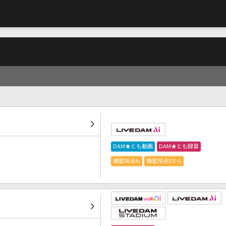
DAM★とも動画
DAM★とも録音
精密採点Ai
精密採点DX-G