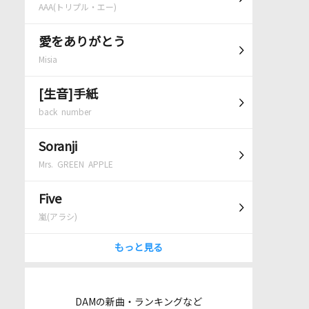
AAA(トリプル・エー)
愛をありがとう
Misia
[生音]手紙
back number
Soranji
Mrs. GREEN APPLE
Five
嵐(アラシ)
もっと見る
DAMの新曲・ランキングなど