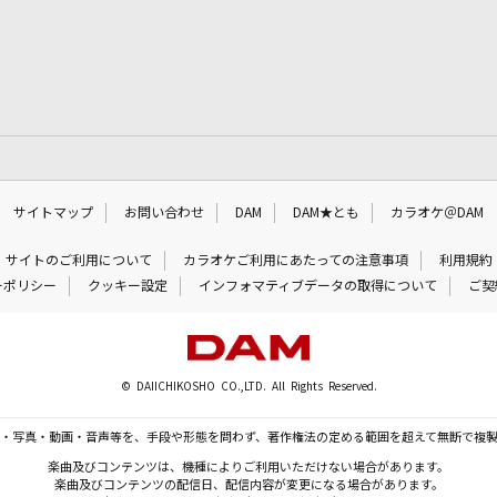
サイトマップ
お問い合わせ
DAM
DAM★とも
カラオケ＠DAM
サイトのご利用について
カラオケご利用にあたっての注意事項
利用規約
ーポリシー
クッキー設定
インフォマティブデータの取得について
ご契
© DAIICHIKOSHO CO.,LTD. All Rights Reserved.
・写真・動画・音声等を、手段や形態を問わず、著作権法の定める範囲を超えて無断で複
楽曲及びコンテンツは、機種によりご利用いただけない場合があります。
楽曲及びコンテンツの配信日、配信内容が変更になる場合があります。