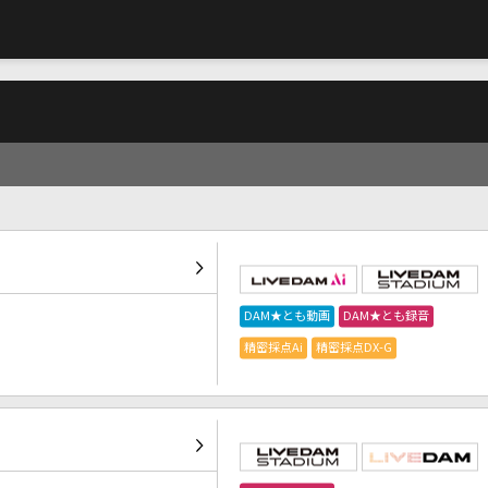
DAM★とも動画
DAM★とも録音
精密採点Ai
精密採点DX-G