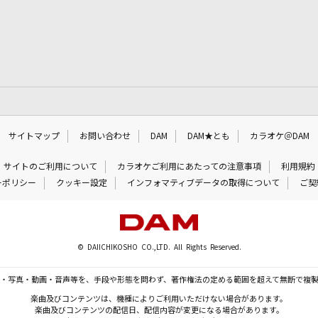
サイトマップ
お問い合わせ
DAM
DAM★とも
カラオケ＠DAM
サイトのご利用について
カラオケご利用にあたっての注意事項
利用規約
ーポリシー
クッキー設定
インフォマティブデータの取得について
ご契
© DAIICHIKOSHO CO.,LTD. All Rights Reserved.
・写真・動画・音声等を、手段や形態を問わず、著作権法の定める範囲を超えて無断で複
楽曲及びコンテンツは、機種によりご利用いただけない場合があります。
楽曲及びコンテンツの配信日、配信内容が変更になる場合があります。