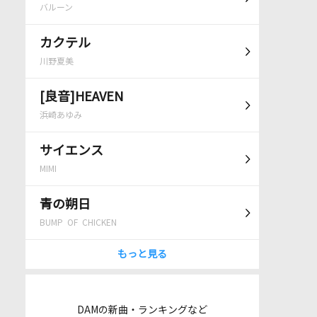
バルーン
カクテル
川野夏美
[良音]HEAVEN
浜崎あゆみ
サイエンス
MIMI
青の朔日
BUMP OF CHICKEN
もっと見る
DAMの新曲・ランキングなど