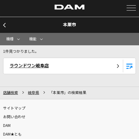
本巣市
カラオケ検索
機種
機能
カラオケ店舗検索
1件見つかりました。
ラウンドワン岐阜店
カラオケリクエスト
全国りれき
店舗検索
岐阜県
「本巣市」の検索結果
リアルタイムで歌われている曲の一覧
サイトマップ
お問い合わせ
恋しさと せつなさと 心強さと
DAM
篠原涼子with t.komuro
DAM★とも