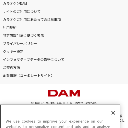
カラオケ＠DAM
わたしの一番かわいいところ
サイトのご利用について
FRUITS ZIPPER
カラオケご利用にあたっての注意事項
青い果実
利用規約
山口百恵
特定商取引法に基づく表示
プライバシーポリシー
東京テディベア
クッキー設定
Neru feat.鏡音リン
インフォマティブデータの取得について
ご契約方法
[生音]ツバサ
企業情報（コーポレートサイト）
アンダーグラフ
[生音]あふれる涙が伝うとき
津吹みゆ
© DAIICHIKOSHO CO.,LTD. All Rights Reserved.
あなたの好きなところ
このサイトに掲載されている一切の文章・画像・写真・動画・音声等を、手段や形態
を問わず、著作権法の定める範囲を超えて無断で複製、転載、ファイル化などすること
We use cookies to improve your experience on our
西野カナ
を禁じます。
website, to personalize content and ads and to analyze