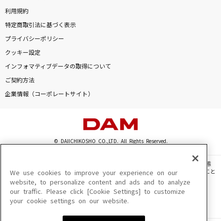
雨のち晴れ
利用規約
Mr.Children
特定商取引法に基づく表示
プライバシーポリシー
[生音]裸の心
クッキー設定
あいみょん
インフォマティブデータの取得について
ご契約方法
Soranji
企業情報（コーポレートサイト）
Mrs. GREEN APPLE
[生音]足音 ～Be Strong
Mr.Children
© DAIICHIKOSHO CO.,LTD. All Rights Reserved.
オリオン
このサイトに掲載されている一切の文章・画像・写真・動画・音声等を、手段や形態
を問わず、著作権法の定める範囲を超えて無断で複製、転載、ファイル化などすること
We use cookies to improve your experience on our
YOASOBI
を禁じます。
website, to personalize content and ads and to analyze
our traffic. Please click [Cookie Settings] to customize
楽曲及びコンテンツは、機種によりご利用いただけない場合があります。
わたがし
your cookie settings on our website.
楽曲及びコンテンツの配信日、配信内容が変更になる場合があります。
楽曲によりMYリスト保存ができない場合があります。
back number