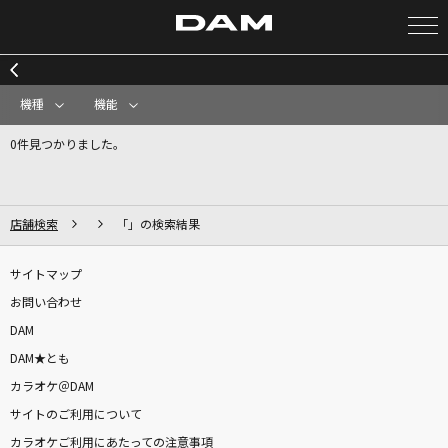
カラオケ検索
機種
機能
0件見つかりました。
カラオケ店舗検索
カラオケリクエスト
店舗検索
「」の検索結果
サイトマップ
全国りれき
お問い合わせ
DAM
リアルタイムで歌われている曲の一覧
DAM★とも
カラオケ＠DAM
[生音]長い髪
サイトのご利用について
FOMARE
カラオケご利用にあたっての注意事項