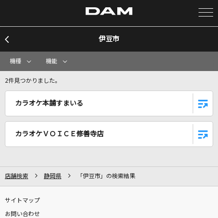
伊豆市
カラオケ検索
機種
機能
カラオケ店舗検索
2件見つかりました。
カラオケ本舗すまいる
カラオケリクエスト
カラオケＶＯＩＣＥ修善寺店
全国りれき
リアルタイムで歌われている曲の一覧
店舗検索
静岡県
「伊豆市」の検索結果
靴の花火
サイトマップ
ヨルシカ
お問い合わせ