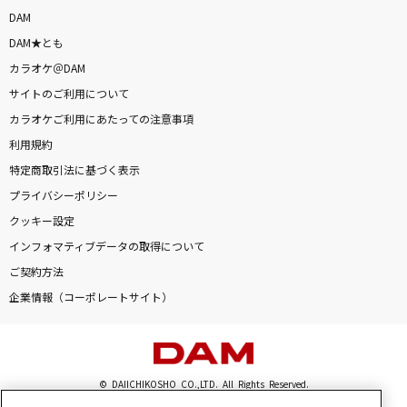
会いにKiTE!(2025 9人 ver.)
DAM
iLiFE!
DAM★とも
カラオケ＠DAM
恋音と雨空
サイトのご利用について
AAA(トリプル・エー)
カラオケご利用にあたっての注意事項
利用規約
angelite
特定商取引法に基づく表示
narry feat.初音ミク
プライバシーポリシー
クッキー設定
たしかなこと
インフォマティブデータの取得について
小田和正
ご契約方法
Bridges
企業情報（コーポレートサイト）
Survive Said The Prophet
[良音]モノクロのキス
© DAIICHIKOSHO CO.,LTD. All Rights Reserved.
シド