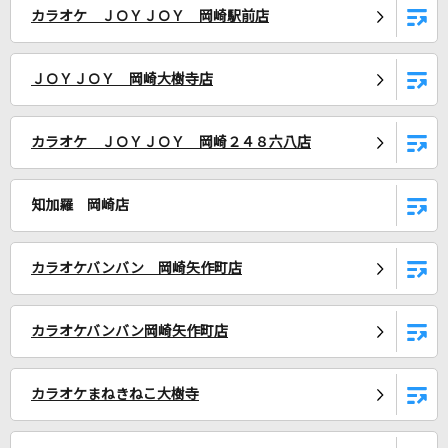
カラオケ ＪＯＹＪＯＹ 岡崎駅前店
[生音]ORION
中島美嘉
ＪＯＹＪＯＹ 岡崎大樹寺店
Five
嵐(アラシ)
カラオケ ＪＯＹＪＯＹ 岡崎２４８六八店
新宝島
サカナクション
知加羅 岡崎店
My Boo
カラオケバンバン 岡崎矢作町店
清水翔太
Reason!!
カラオケバンバン岡崎矢作町店
315 STARS
カラオケまねきねこ大樹寺
Stand By You
Official髭男dism