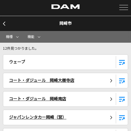
岡崎市
カラオケ検索
機種
機能
カラオケ店舗検索
12件見つかりました。
ウェーブ
カラオケリクエスト
コート・ダジュール 岡崎大樹寺店
全国りれき
コート・ダジュール 岡崎南店
リアルタイムで歌われている曲の一覧
勿忘
ジャパンレンタカー岡崎（営）
Awesome City Club