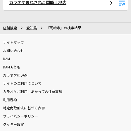
カラオケまねきねこ岡崎上地店
[生音]地上の星
中島みゆき
店舗検索
愛知県
「岡崎市」の検索結果
Get Over
dream
サイトマップ
お問い合わせ
[生音]イミテイション・ゴールド
DAM
山口百恵
DAM★とも
もっと見る
カラオケ＠DAM
サイトのご利用について
DAMの新曲・ランキングなど
カラオケご利用にあたっての注意事項
カラオケ最新情報をチェック！
利用規約
特定商取引法に基づく表示
プライバシーポリシー
クッキー設定
DAMに会員登録・ログインして