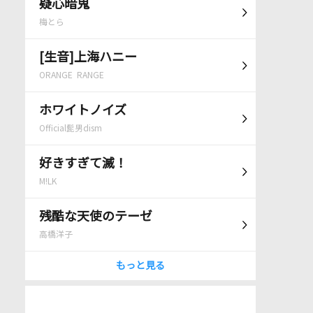
疑心暗鬼
梅とら
[生音]上海ハニー
ORANGE RANGE
ホワイトノイズ
Official髭男dism
好きすぎて滅！
M!LK
残酷な天使のテーゼ
高橋洋子
もっと見る