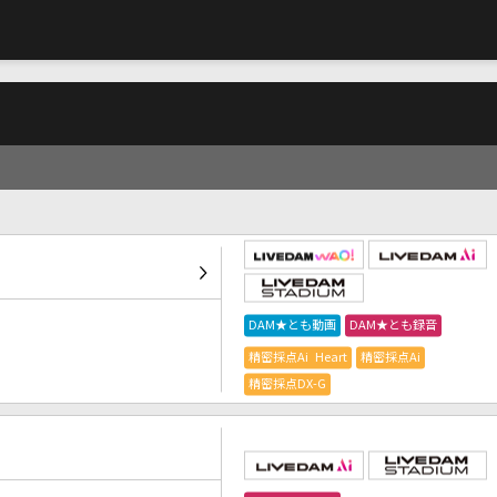
DAM★とも動画
DAM★とも録音
精密採点Ai Heart
精密採点Ai
精密採点DX-G