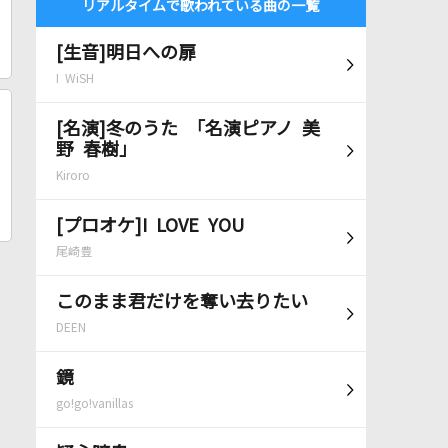
リアルタイムで歌われている曲の一覧
[生音]明日への扉
I WiSH
[名演]冬のうた 「名演ピアノ 美
野 春樹」
Kiroro
[プロオケ]I LOVE YOU
尾崎豊
このまま君だけを奪い去りたい
DEEN
鏡
go!go!vanillas