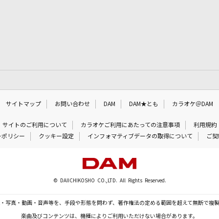
サイトマップ
お問い合わせ
DAM
DAM★とも
カラオケ＠DAM
サイトのご利用について
カラオケご利用にあたっての注意事項
利用規約
ーポリシー
クッキー設定
インフォマティブデータの取得について
ご契
© DAIICHIKOSHO CO.,LTD. All Rights Reserved.
・写真・動画・音声等を、手段や形態を問わず、著作権法の定める範囲を超えて無断で複
楽曲及びコンテンツは、機種によりご利用いただけない場合があります。