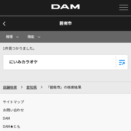
碧南市
カラオケ検索
機種
機能
カラオケ店舗検索
1件見つかりました。
にいみカラオケ
カラオケリクエスト
全国りれき
店舗検索
愛知県
「碧南市」の検索結果
リアルタイムで歌われている曲の一覧
サイトマップ
お問い合わせ
やさしいキスをして
DAM
DREAMS COME TRUE
DAM★とも