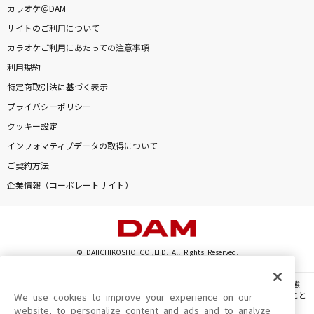
カラオケ＠DAM
[生音]さよならエレジー
サイトのご利用について
菅田将暉
カラオケご利用にあたっての注意事項
[生音]I Want You Back [帰ってほしいの]
利用規約
The Jackson 5(The Jacksons)
特定商取引法に基づく表示
プライバシーポリシー
[生音]ツキミソウ
クッキー設定
Novelbright
インフォマティブデータの取得について
ご契約方法
[生音]ドライフラワー
企業情報（コーポレートサイト）
優里
[生音]もう恋なんてしない
槇原敬之(Makihara)
© DAIICHIKOSHO CO.,LTD. All Rights Reserved.
チチンプイプイ
このサイトに掲載されている一切の文章・画像・写真・動画・音声等を、手段や形態
を問わず、著作権法の定める範囲を超えて無断で複製、転載、ファイル化などすること
We use cookies to improve your experience on our
真島ゆろ
を禁じます。
website, to personalize content and ads and to analyze