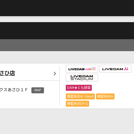
さひ店
DAM★とも録音
クスあさひ１Ｆ
MAP
精密採点Ai Heart
精密採点Ai
精密採点DX-G