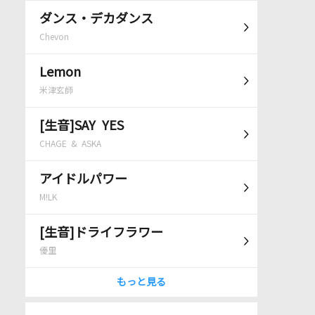
ダンス・デカダンス
Chevon
Lemon
米津玄師
[生音]SAY YES
CHAGE & ASKA
アイドルパワー
M!LK
[生音]ドライフラワー
優里
もっと見る