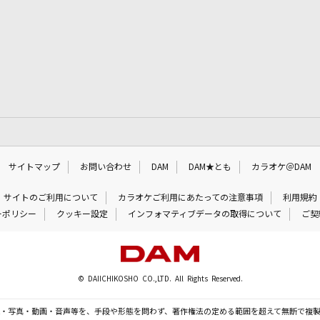
サイトマップ
お問い合わせ
DAM
DAM★とも
カラオケ＠DAM
サイトのご利用について
カラオケご利用にあたっての注意事項
利用規約
ーポリシー
クッキー設定
インフォマティブデータの取得について
ご契
© DAIICHIKOSHO CO.,LTD. All Rights Reserved.
・写真・動画・音声等を、手段や形態を問わず、著作権法の定める範囲を超えて無断で複