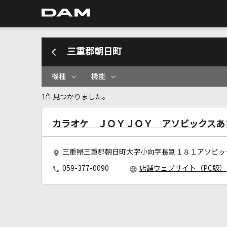
三重郡朝日町
機種
機能
1件見つかりました。
カラオケ ＪＯＹＪＯＹ アソビックスあ
三重県三重郡朝日町大字小向字長割１８１アソビッ
059-377-0090
店舗ウェブサイト（PC版）