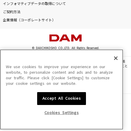
インフォマティブデータの取得について
メロスのように-LONELY WAY-
ご契約方法
AIR MAIL from NAGASAKI
企業情報（コーポレートサイト）
君のそば
東京、君がいない街
© DAIICHIKOSHO CO.,LTD. All Rights Reserved.
Red:birthmark(「機動戦士ガンダム 水星の魔
女」Anime ver.)
このサイトに掲載されている一切の文章・画像・写真・動画・音声等を、手段や形態
を問わず、著作権法の定める範囲を超えて無断で複製、転載、ファイル化などすること
アイナ・ジ・エンド
We use cookies to improve your experience on our
を禁じます。
website, to personalize content and ads and to analyze
our traffic. Please click [Cookie Settings] to customize
楽曲及びコンテンツは、機種によりご利用いただけない場合があります。
もっと見る
your cookie settings on our website.
楽曲及びコンテンツの配信日、配信内容が変更になる場合があります。
楽曲によりMYリスト保存ができない場合があります。
DAMの新曲・ランキングなど
Accept All Cookies
JASRAC許諾番号
カラオケ最新情報をチェック！
6602250213Y31015 6602250112Y38026 6602250240Y31015
6602250241Y45122
Cookies Settings
NexTone許諾番号
ID000002945 ID000002947 ID000002937 ID000002938