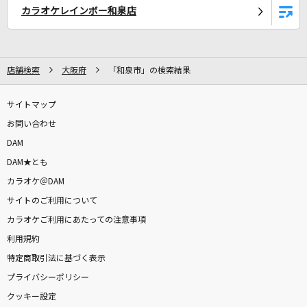
カラオケレインボー和泉店
[プロオケ]ごめんね…
高橋真梨子
[生音]RAGE OF DUST
店舗検索
大阪府
「和泉市」の検索結果
SPYAIR
サイトマップ
Subtitle
お問い合わせ
Official髭男dism
DAM
DAM★とも
瞳をとじて
カラオケ＠DAM
平井堅
サイトのご利用について
カラオケご利用にあたっての注意事項
Good Luck!
利用規約
SixTONES
特定商取引法に基づく表示
可愛くてごめん
プライバシーポリシー
HoneyWorks feat. かぴ
クッキー設定