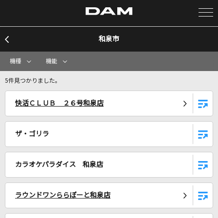
和泉市
カラオケ検索
機種
機能
カラオケ店舗検索
5件見つかりました。
快活ＣＬＵＢ ２６号和泉店
カラオケリクエスト
ザ・ゴリラ
全国りれき
カラオケパラダイス 和泉店
リアルタイムで歌われている曲の一覧
拝啓、少年よ
ラウンドワンららぽーと和泉店
Hump Back