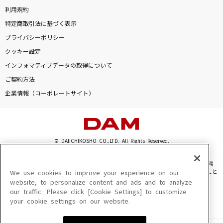
カラオケをもっと楽しもう！
利用規約
特定商取引法に基づく表示
プライバシーポリシー
クッキー設定
自宅でカラオケ歌い放題！
インフォマティブデータの取得について
家族や友達と一緒に！練習にも！
ご契約方法
企業情報（コーポレートサイト）
© DAIICHIKOSHO CO.,LTD. All Rights Reserved.
このサイトに掲載されている一切の文章・画像・写真・動画・音声等を、手段や形態
を問わず、著作権法の定める範囲を超えて無断で複製、転載、ファイル化などすること
We use cookies to improve your experience on our
を禁じます。
website, to personalize content and ads and to analyze
our traffic. Please click [Cookie Settings] to customize
楽曲及びコンテンツは、機種によりご利用いただけない場合があります。
your cookie settings on our website.
楽曲及びコンテンツの配信日、配信内容が変更になる場合があります。
楽曲によりMYリスト保存ができない場合があります。