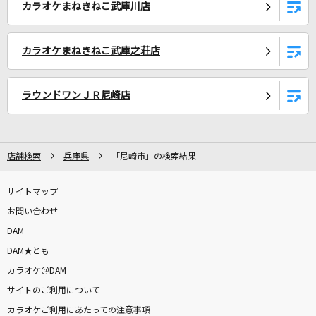
カラオケまねきねこ武庫川店
会心の一撃
RADWIMPS
カラオケまねきねこ武庫之荘店
デンジャーゾーン
ザ・リーサルウェポンズ
ラウンドワンＪＲ尼崎店
花火大会
ACE COLLECTION
店舗検索
兵庫県
「尼崎市」の検索結果
もっと見る
サイトマップ
お問い合わせ
DAMの新曲・ランキングなど
カラオケ最新情報をチェック！
DAM
DAM★とも
カラオケ＠DAM
サイトのご利用について
カラオケご利用にあたっての注意事項
DAMに会員登録・ログインして