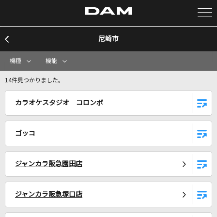
尼崎市
カラオケ検索
機種
機能
カラオケ店舗検索
14件見つかりました。
カラオケスタジオ コロンボ
カラオケリクエスト
ゴッコ
全国りれき
ジャンカラ阪急園田店
リアルタイムで歌われている曲の一覧
[生音]カブトムシ
ジャンカラ阪急塚口店
aiko