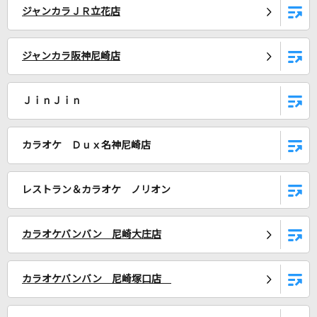
ジャンカラＪＲ立花店
マシュマロ(ビデオクリップバージョン)
DECO*27
ジャンカラ阪神尼崎店
夜明けまで強がらなくてもいい
乃木坂46
ＪｉｎＪｉｎ
[生音]嘘
シド
カラオケ Ｄｕｘ名神尼崎店
Right and Left
レストラン＆カラオケ ノリオン
Survive Said The Prophet
自転
カラオケバンバン 尼崎大庄店
ブンレッド/範道大也(井内悠陽)
カラオケバンバン 尼崎塚口店
愛してるばんざーい!
μ's