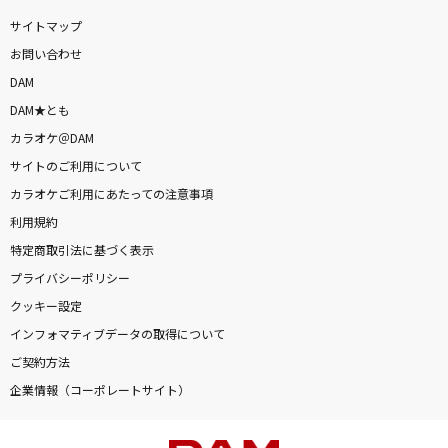
英雄 運命の詩
サイトマップ
EGOIST
お問い合わせ
DAM
スターライト
DAM★とも
大空スバル
カラオケ＠DAM
サイトのご利用について
メランコリーキッチン
カラオケご利用にあたっての注意事項
米津玄師
利用規約
[生音]恋
特定商取引法に基づく表示
back number
プライバシーポリシー
クッキー設定
Gardens
インフォマティブデータの取得について
川田まみ
ご契約方法
企業情報（コーポレートサイト）
[生音]あの紙ヒコーキ くもり空わって
19