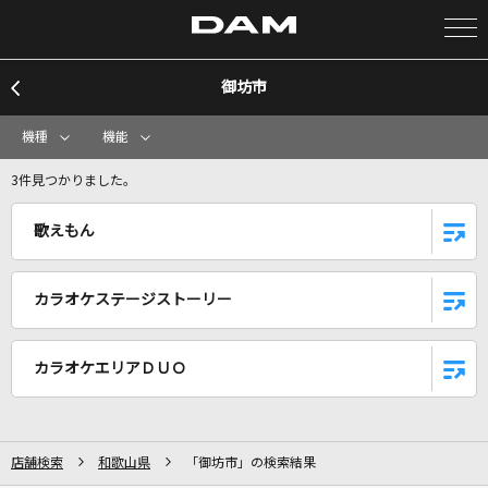
御坊市
カラオケ検索
機種
機能
カラオケ店舗検索
3件見つかりました。
歌えもん
カラオケリクエスト
カラオケステージストーリー
全国りれき
カラオケエリアＤＵＯ
リアルタイムで歌われている曲の一覧
愛言葉
Tani Yuuki
店舗検索
和歌山県
「御坊市」の検索結果