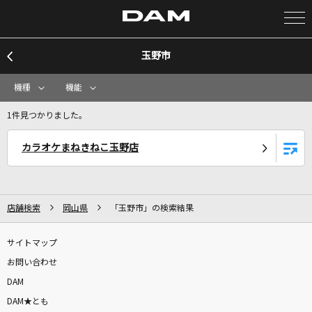
玉野市
カラオケ検索
機種
機能
カラオケ店舗検索
1件見つかりました。
カラオケまねきねこ玉野店
カラオケリクエスト
全国りれき
店舗検索
岡山県
「玉野市」の検索結果
リアルタイムで歌われている曲の一覧
サイトマップ
お問い合わせ
ジョーカーに宜しく
DAM
PENGUIN RESEARCH
DAM★とも