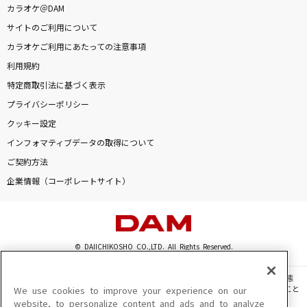
カラオケ＠DAM
お子さまプレート
サイトのご利用について
go!go!vanillas
カラオケご利用にあたっての注意事項
ダーリン
利用規約
Mrs. GREEN APPLE
特定商取引法に基づく表示
プライバシーポリシー
邪魔
クッキー設定
syudou
インフォマティブデータの取得について
ご契約方法
ここでファーストキッス
企業情報（コーポレートサイト）
≠ME
ムーンライトステーション
SEKAI NO OWARI(世界の終わり)
© DAIICHIKOSHO CO.,LTD. All Rights Reserved.
満月の雫は媚薬
このサイトに掲載されている一切の文章・画像・写真・動画・音声等を、手段や形態
を問わず、著作権法の定める範囲を超えて無断で複製、転載、ファイル化などすること
We use cookies to improve your experience on our
武蔵坊弁慶(宮田幸季)
を禁じます。
website, to personalize content and ads and to analyze