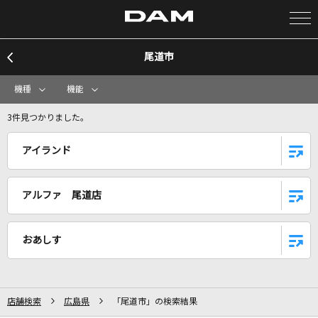
尾道市
カラオケ検索
機種
機能
カラオケ店舗検索
3件見つかりました。
アイランド
カラオケリクエスト
アルファ 尾道店
全国りれき
おあしす
リアルタイムで歌われている曲の一覧
orion
米津玄師
店舗検索
広島県
「尾道市」の検索結果