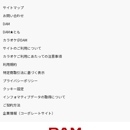
ほんまやで☆なんでやねん☆しらんけど
サイトマップ
モナキ
お問い合わせ
DAM
Let It Go～ありのままで～(エンドソング)
DAM★とも
May J.
カラオケ＠DAM
サイトのご利用について
夏色
カラオケご利用にあたっての注意事項
ゆず
利用規約
[生音]3月9日
特定商取引法に基づく表示
レミオロメン
プライバシーポリシー
クッキー設定
[生音]青と夏
インフォマティブデータの取得について
Mrs. GREEN APPLE
ご契約方法
企業情報（コーポレートサイト）
[生音]夏の扉
松田聖子