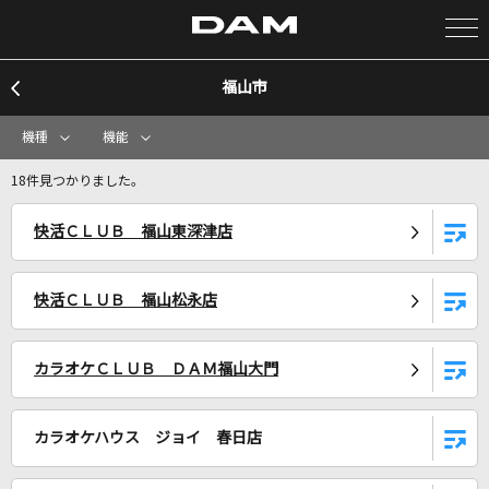
福山市
カラオケ検索
機種
機能
カラオケ店舗検索
18件見つかりました。
快活ＣＬＵＢ 福山東深津店
カラオケリクエスト
快活ＣＬＵＢ 福山松永店
全国りれき
カラオケＣＬＵＢ ＤＡＭ福山大門
リアルタイムで歌われている曲の一覧
百鬼繚乱 千終楽
カラオケハウス ジョイ 春日店
平清盛(浅川悠)&北条政子(川村万梨阿)、語り:源頼朝(石井康嗣)