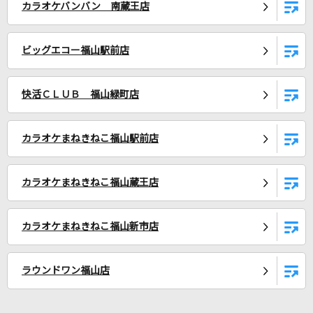
カラオケバンバン 南蔵王店
[生音]ひまわりの約束
秦 基博
ビッグエコー福山駅前店
[生音]迷い道
渡辺真知子
快活ＣＬＵＢ 福山緑町店
いつだってそんなもんだろ
カラオケまねきねこ福山駅前店
TENSONG
もっと見る
カラオケまねきねこ福山蔵王店
DAMの新曲・ランキングなど
カラオケまねきねこ福山新市店
カラオケ最新情報をチェック！
ラウンドワン福山店
DAMに会員登録・ログインして