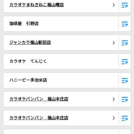
カラオケまねきねこ福山曙店
[生音]幸せ
back number
珈琲屋 引野店
ミックスナッツ
Official髭男dism
ジャンカラ福山駅前店
1/3の純情な感情
SIAM SHADE
カラオケ てんじく
Let It Go～ありのままで～
ハニービー多治米店
松たか子
夜に駆ける
カラオケバンバン 福山本庄店
YOASOBI
カラオケバンバン 福山本庄店
10月無口な君を忘れる
あたらよ