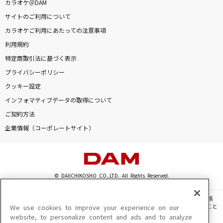
カラオケ＠DAM
[生音]長い夜
サイトのご利用について
松山千春
カラオケご利用にあたっての注意事項
利用規約
[生音]海の声
特定商取引法に基づく表示
浦島太郎(桐谷健太)
プライバシーポリシー
クッキー設定
一輪
インフォマティブデータの取得について
Little Glee Monster
ご契約方法
もっと見る
企業情報（コーポレートサイト）
DAMの新曲・ランキングなど
カラオケ最新情報をチェック！
© DAIICHIKOSHO CO.,LTD. All Rights Reserved.
このサイトに掲載されている一切の文章・画像・写真・動画・音声等を、手段や形態
を問わず、著作権法の定める範囲を超えて無断で複製、転載、ファイル化などすること
We use cookies to improve your experience on our
を禁じます。
website, to personalize content and ads and to analyze
DAMに会員登録・ログインして