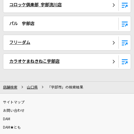
コロッケ倶楽部 宇部流川店
[生音]サイレント・イヴ
辛島美登里
パル 宇部店
青のすみか
キタニタツヤ
フリーダム
セーラー服と機関銃
薬師丸ひろ子
カラオケまねきねこ宇部店
真夜中マーメイド
＝LOVE
店舗検索
山口県
「宇部市」の検索結果
[良音]Colors of the Heart
サイトマップ
UVERworld
お問い合わせ
DAM
紅蓮の弓矢
DAM★とも
Linked Horizon