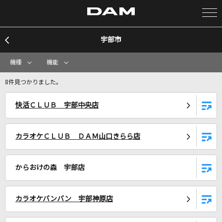
宇部市
カラオケ検索
機種
機能
カラオケ店舗検索
8件見つかりました。
快活ＣＬＵＢ 宇部中央店
カラオケリクエスト
カラオケＣＬＵＢ ＤＡＭ山口きらら店
全国りれき
からおけの森 宇部店
リアルタイムで歌われている曲の一覧
夜に駆ける
カラオケバンバン 宇部神原店
YOASOBI