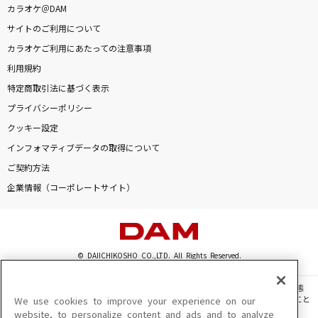
カラオケ＠DAM
君が眩しいから僕は星が見えない
サイトのご利用について
SIX LOUNGE
カラオケご利用にあたっての注意事項
V.I.P(アニメバージョン)
利用規約
シド
特定商取引法に基づく表示
プライバシーポリシー
紗痲
クッキー設定
煮ル果実
インフォマティブデータの取得について
ご契約方法
ドレミファだいじょーぶ
企業情報（コーポレートサイト）
B.B.クィーンズ(B.B.QUEENS)
アウフヘーベン
Mrs. GREEN APPLE
© DAIICHIKOSHO CO.,LTD. All Rights Reserved.
ヘビーローテーション
このサイトに掲載されている一切の文章・画像・写真・動画・音声等を、手段や形態
を問わず、著作権法の定める範囲を超えて無断で複製、転載、ファイル化などすること
We use cookies to improve your experience on our
AKB48
を禁じます。
website, to personalize content and ads and to analyze