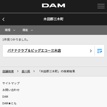
木田郡三木町
カラオケ検索
機種
機能
カラオケ店舗検索
1件見つかりました。
バナナクラブ＆ビッグエコー三木店
カラオケリクエスト
全国りれき
店舗検索
香川県
「木田郡三木町」の検索結果
リアルタイムで歌われている曲の一覧
サイトマップ
お問い合わせ
Jungle P
DAM
5050
DAM★とも