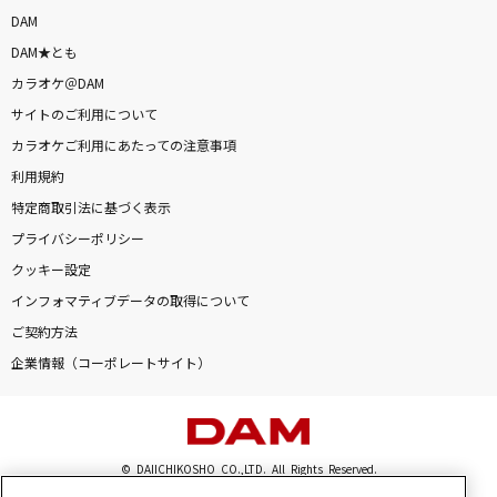
アイドル(ビデオクリップバージョン)
DAM
YOASOBI
DAM★とも
カラオケ＠DAM
[生音]秋桜(コスモス)
サイトのご利用について
山口百恵
カラオケご利用にあたっての注意事項
利用規約
ダーリン
特定商取引法に基づく表示
須田景凪
プライバシーポリシー
クッキー設定
[良音]愛のままにわがままに 僕は君だけを傷つ
けない
インフォマティブデータの取得について
B'z
ご契約方法
企業情報（コーポレートサイト）
Lemon
米津玄師
NEW KAWAII
© DAIICHIKOSHO CO.,LTD. All Rights Reserved.