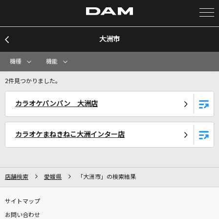
大洲市
カラオケ検索
機種
機能
カラオケ店舗検索
2件見つかりました。
カラオケバンバン 大洲店
カラオケリクエスト
カラオケまねきねこ大洲インター店
全国りれき
リアルタイムで歌われている曲の一覧
店舗検索
愛媛県
「大洲市」の検索結果
やさしいキスをして
サイトマップ
DREAMS COME TRUE
お問い合わせ