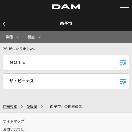
西予市
カラオケ検索
機種
機能
カラオケ店舗検索
2件見つかりました。
ＮＯＴＥ
カラオケリクエスト
ザ・ビーナス
全国りれき
リアルタイムで歌われている曲の一覧
店舗検索
愛媛県
「西予市」の検索結果
不規則性エントロピー
サイトマップ
彩音
お問い合わせ