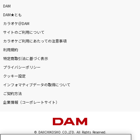
ラピスラズリ
DAM
藍井エイル
DAM★とも
カラオケ＠DAM
[生音]ライラック
サイトのご利用について
美波
カラオケご利用にあたっての注意事項
利用規約
[生音]アイノカタチ feat.HIDE(GReeeeN)
特定商取引法に基づく表示
Misia
プライバシーポリシー
クッキー設定
[生音]粉雪
インフォマティブデータの取得について
レミオロメン
ご契約方法
夏祭り
企業情報（コーポレートサイト）
Whiteberry
Chapter
© DAIICHIKOSHO CO.,LTD. All Rights Reserved.
NELKE