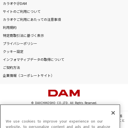
カラオケ＠DAM
幸せの色
サイトのご利用について
音田雅則
カラオケご利用にあたっての注意事項
初恋の亡霊
利用規約
Juice=Juice
特定商取引法に基づく表示
プライバシーポリシー
[生音]Summer rain
クッキー設定
コブクロ
インフォマティブデータの取得について
ご契約方法
oath sign
企業情報（コーポレートサイト）
LiSA
[生音]ツキミソウ
Novelbright
© DAIICHIKOSHO CO.,LTD. All Rights Reserved.
夏の影
このサイトに掲載されている一切の文章・画像・写真・動画・音声等を、手段や形態
を問わず、著作権法の定める範囲を超えて無断で複製、転載、ファイル化などすること
We use cookies to improve your experience on our
Mrs. GREEN APPLE
を禁じます。
website, to personalize content and ads and to analyze