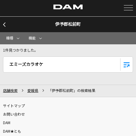
伊予郡松前町
カラオケ検索
機種
機能
カラオケ店舗検索
1件見つかりました。
エミーズカラオケ
カラオケリクエスト
全国りれき
店舗検索
愛媛県
「伊予郡松前町」の検索結果
リアルタイムで歌われている曲の一覧
サイトマップ
お問い合わせ
恋風邪にのせて
DAM
Vaundy
DAM★とも