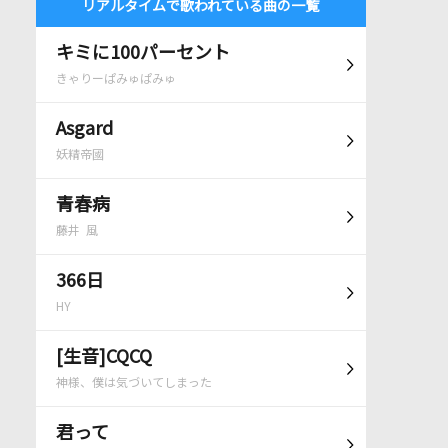
リアルタイムで歌われている曲の一覧
キミに100パーセント
きゃりーぱみゅぱみゅ
Asgard
妖精帝國
青春病
藤井 風
366日
HY
[生音]CQCQ
神様、僕は気づいてしまった
君って