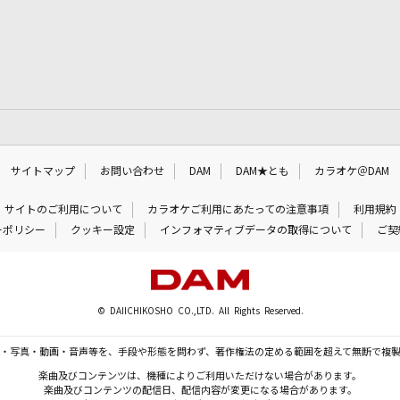
サイトマップ
お問い合わせ
DAM
DAM★とも
カラオケ＠DAM
サイトのご利用について
カラオケご利用にあたっての注意事項
利用規約
ーポリシー
クッキー設定
インフォマティブデータの取得について
ご契
© DAIICHIKOSHO CO.,LTD. All Rights Reserved.
・写真・動画・音声等を、手段や形態を問わず、著作権法の定める範囲を超えて無断で複
楽曲及びコンテンツは、機種によりご利用いただけない場合があります。
楽曲及びコンテンツの配信日、配信内容が変更になる場合があります。