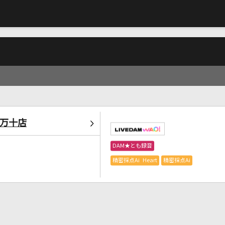
四万十店
DAM★とも録音
精密採点Ai Heart
精密採点Ai