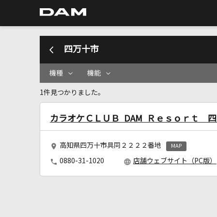
四万十市
機種
機能
1件見つかりました。
カラオケＣＬＵＢ DAM Ｒｅｓｏｒｔ 
高知県四万十市具同２２２２番地
MAP
0880-31-1020
店舗ウェブサイト（PC版）