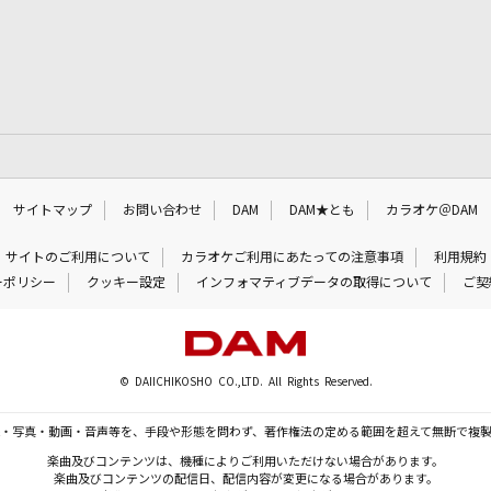
サイトマップ
お問い合わせ
DAM
DAM★とも
カラオケ＠DAM
サイトのご利用について
カラオケご利用にあたっての注意事項
利用規約
ーポリシー
クッキー設定
インフォマティブデータの取得について
ご契
© DAIICHIKOSHO CO.,LTD. All Rights Reserved.
・写真・動画・音声等を、手段や形態を問わず、著作権法の定める範囲を超えて無断で複
楽曲及びコンテンツは、機種によりご利用いただけない場合があります。
楽曲及びコンテンツの配信日、配信内容が変更になる場合があります。