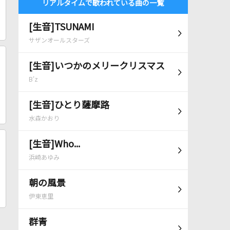
リアルタイムで歌われている曲の一覧
[生音]TSUNAMI
サザンオールスターズ
[生音]いつかのメリークリスマス
B'z
[生音]ひとり薩摩路
水森かおり
[生音]Who...
浜崎あゆみ
朝の風景
伊東恵里
群青