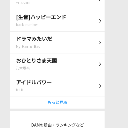
YOASOBI
[生音]ハッピーエンド
back number
ドラマみたいだ
My Hair is Bad
おひとりさま天国
乃木坂46
アイドルパワー
M!LK
もっと見る
DAMの新曲・ランキングなど