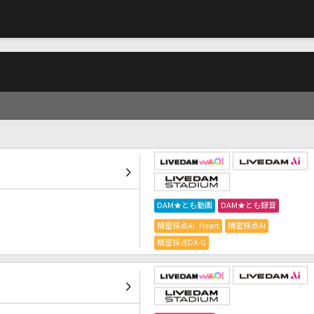
DAM★とも動画
DAM★とも録音
精密採点Ai Heart
精密採点Ai
精密採点DX-G