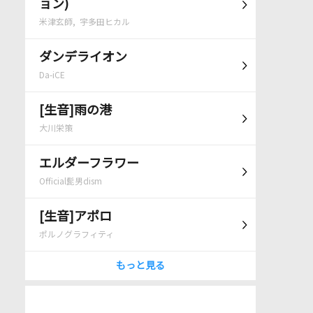
ョン)
米津玄師, 宇多田ヒカル
ダンデライオン
Da-iCE
[生音]雨の港
大川栄策
エルダーフラワー
Official髭男dism
[生音]アポロ
ポルノグラフィティ
もっと見る