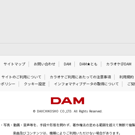
サイトマップ
お問い合わせ
DAM
DAM★とも
カラオケ＠DAM
サイトのご利用について
カラオケご利用にあたっての注意事項
利用規約
ーポリシー
クッキー設定
インフォマティブデータの取得について
ご契
© DAIICHIKOSHO CO.,LTD. All Rights Reserved.
・写真・動画・音声等を、手段や形態を問わず、著作権法の定める範囲を超えて無断で複
楽曲及びコンテンツは、機種によりご利用いただけない場合があります。