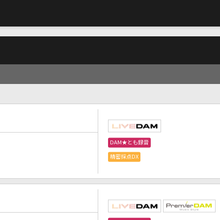
DAM★とも録音
精密採点DX