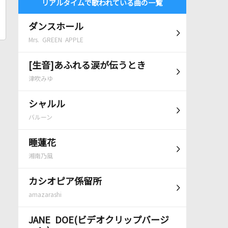
リアルタイムで歌われている曲の一覧
ダンスホール
Mrs. GREEN APPLE
[生音]あふれる涙が伝うとき
津吹みゆ
シャルル
バルーン
睡蓮花
湘南乃風
カシオピア係留所
amazarashi
JANE DOE(ビデオクリップバージ