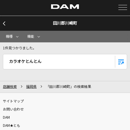
田川郡川崎町
カラオケ検索
機種
機能
カラオケ店舗検索
1件見つかりました。
カラオケとんとん
カラオケリクエスト
全国りれき
店舗検索
福岡県
「田川郡川崎町」の検索結果
リアルタイムで歌われている曲の一覧
サイトマップ
お問い合わせ
365日の紙飛行機
DAM
AKB48
DAM★とも