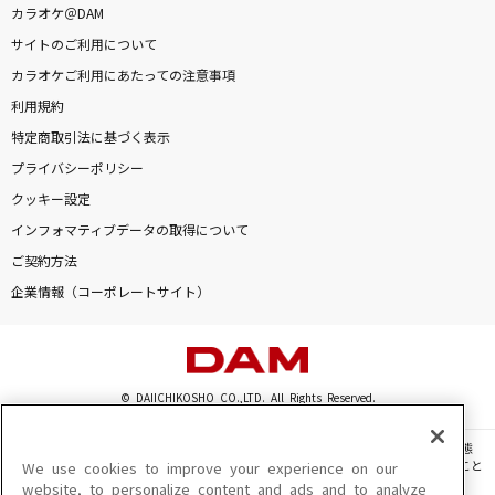
カラオケ＠DAM
Payphone feat. Wiz Khalifa [ペイフォン]
サイトのご利用について
Maroon 5
カラオケご利用にあたっての注意事項
シングルベッド
利用規約
シャ乱Q
特定商取引法に基づく表示
プライバシーポリシー
会いにKiTE!(2025 9人 ver.)
クッキー設定
iLiFE!
インフォマティブデータの取得について
ご契約方法
1st Priority
企業情報（コーポレートサイト）
メロキュア(岡崎律子&日向めぐみ)
朧
市川由紀乃
© DAIICHIKOSHO CO.,LTD. All Rights Reserved.
[生音]youthful days
このサイトに掲載されている一切の文章・画像・写真・動画・音声等を、手段や形態
を問わず、著作権法の定める範囲を超えて無断で複製、転載、ファイル化などすること
We use cookies to improve your experience on our
Mr.Children
を禁じます。
website, to personalize content and ads and to analyze