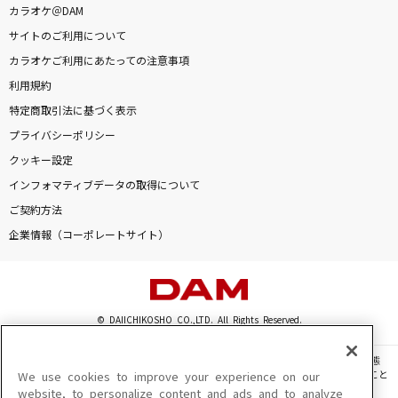
カラオケ＠DAM
[生音]長い髪
サイトのご利用について
FOMARE
カラオケご利用にあたっての注意事項
Say!ファンファーレ!
利用規約
白上フブキ
特定商取引法に基づく表示
プライバシーポリシー
巡ループ
クッキー設定
Perfume
インフォマティブデータの取得について
ご契約方法
トコハナ
企業情報（コーポレートサイト）
やなぎなぎ
Story
AI
© DAIICHIKOSHO CO.,LTD. All Rights Reserved.
フォニイ feat.可不(KAFU)
このサイトに掲載されている一切の文章・画像・写真・動画・音声等を、手段や形態
を問わず、著作権法の定める範囲を超えて無断で複製、転載、ファイル化などすること
We use cookies to improve your experience on our
ツミキ
を禁じます。
website, to personalize content and ads and to analyze