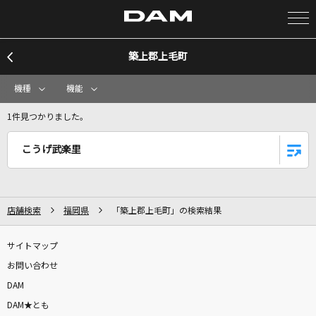
築上郡上毛町
カラオケ検索
機種
機能
カラオケ店舗検索
1件見つかりました。
こうげ武楽里
カラオケリクエスト
全国りれき
店舗検索
福岡県
「築上郡上毛町」の検索結果
リアルタイムで歌われている曲の一覧
サイトマップ
お問い合わせ
紅
DAM
Little Glee Monster
DAM★とも