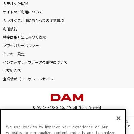
カラオケ＠DAM
[生音]瞬き
サイトのご利用について
back number
カラオケご利用にあたっての注意事項
[生音]アイノカタチ feat.HIDE(GReeeeN)
利用規約
Misia
特定商取引法に基づく表示
プライバシーポリシー
命に嫌われている
クッキー設定
カンザキイオリ
インフォマティブデータの取得について
ご契約方法
花束
企業情報（コーポレートサイト）
back number
超孤独ライオン
≒JOY
© DAIICHIKOSHO CO.,LTD. All Rights Reserved.
深愛
このサイトに掲載されている一切の文章・画像・写真・動画・音声等を、手段や形態
を問わず、著作権法の定める範囲を超えて無断で複製、転載、ファイル化などすること
We use cookies to improve your experience on our
水樹奈々
を禁じます。
website, to personalize content and ads and to analyze