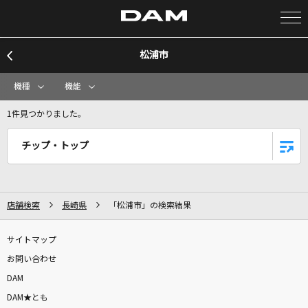
松浦市
カラオケ検索
機種
機能
カラオケ店舗検索
1件見つかりました。
チップ・トップ
カラオケリクエスト
全国りれき
店舗検索
長崎県
「松浦市」の検索結果
リアルタイムで歌われている曲の一覧
サイトマップ
お問い合わせ
イル・テンポ・パッサ～時は過ぎゆく～
DAM
風輪
DAM★とも