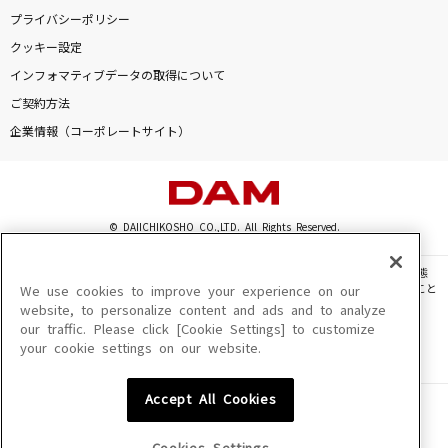
プライバシーポリシー
未来へ
クッキー設定
Kiroro
インフォマティブデータの取得について
[生音]#情とは
ご契約方法
This is LAST
企業情報（コーポレートサイト）
RUNNING TO HORIZON
小室哲哉
© DAIICHIKOSHO CO.,LTD. All Rights Reserved.
もっと見る
このサイトに掲載されている一切の文章・画像・写真・動画・音声等を、手段や形態
を問わず、著作権法の定める範囲を超えて無断で複製、転載、ファイル化などすること
We use cookies to improve your experience on our
を禁じます。
DAMの新曲・ランキングなど
website, to personalize content and ads and to analyze
カラオケ最新情報をチェック！
our traffic. Please click [Cookie Settings] to customize
楽曲及びコンテンツは、機種によりご利用いただけない場合があります。
your cookie settings on our website.
楽曲及びコンテンツの配信日、配信内容が変更になる場合があります。
楽曲によりMYリスト保存ができない場合があります。
Accept All Cookies
JASRAC許諾番号
6602250213Y31015 6602250112Y38026 6602250240Y31015
6602250241Y45122
DAMに会員登録・ログインして