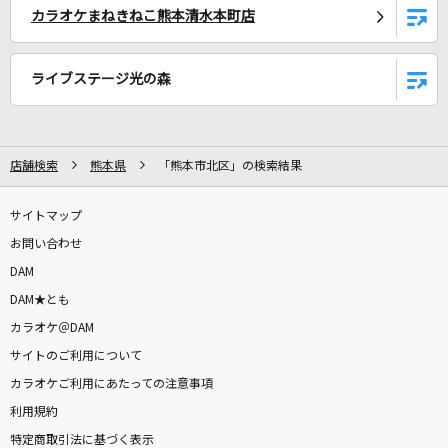
カラオケまねきねこ熊本清水本町店
[プロオケ]千の風になって
秋川雅史
ライブステージ光の森
何なんw
藤井 風
店舗検索
熊本県
「熊本市北区」の検索結果
[生音]SAY YES
CHAGE & ASKA
サイトマップ
お問い合わせ
恋を知らない君へ
DAM
NEWS
DAM★とも
旋律と結晶(ビデオクリップバージョン)
カラオケ＠DAM
TENBLANK
サイトのご利用について
カラオケご利用にあたっての注意事項
a walk in the park
利用規約
安室奈美恵
特定商取引法に基づく表示