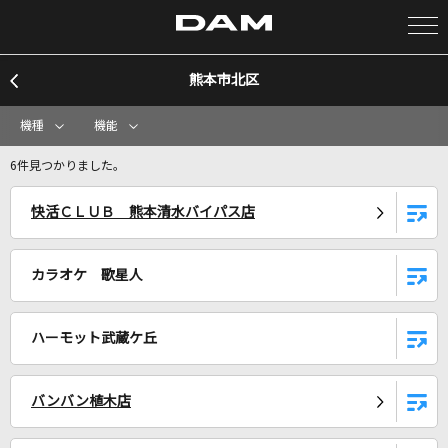
熊本市北区
カラオケ検索
機種
機能
カラオケ店舗検索
6件見つかりました。
快活ＣＬＵＢ 熊本清水バイパス店
カラオケリクエスト
カラオケ 歌星人
全国りれき
ハーモット武蔵ケ丘
リアルタイムで歌われている曲の一覧
キャットラビング
バンバン植木店
香椎モイミ