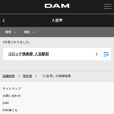
人吉市
カラオケ検索
機種
機能
カラオケ店舗検索
1件見つかりました。
コロッケ倶楽部 人吉駅前
カラオケリクエスト
全国りれき
店舗検索
熊本県
「人吉市」の検索結果
リアルタイムで歌われている曲の一覧
サイトマップ
お問い合わせ
[生音]ブルーバード
DAM
いきものがかり
DAM★とも