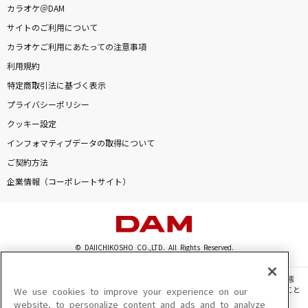
カラオケ＠DAM
アメヲマツ、
サイトのご利用について
美波
カラオケご利用にあたっての注意事項
[生音]しるし
利用規約
Mr.Children
特定商取引法に基づく表示
プライバシーポリシー
怪物
クッキー設定
YOASOBI
インフォマティブデータの取得について
ご契約方法
ビリミリオン
企業情報（コーポレートサイト）
優里
残酷な天使のテーゼ
高橋洋子
© DAIICHIKOSHO CO.,LTD. All Rights Reserved.
爆裂愛してる
このサイトに掲載されている一切の文章・画像・写真・動画・音声等を、手段や形態
を問わず、著作権法の定める範囲を超えて無断で複製、転載、ファイル化などすること
We use cookies to improve your experience on our
M!LK
を禁じます。
website, to personalize content and ads and to analyze