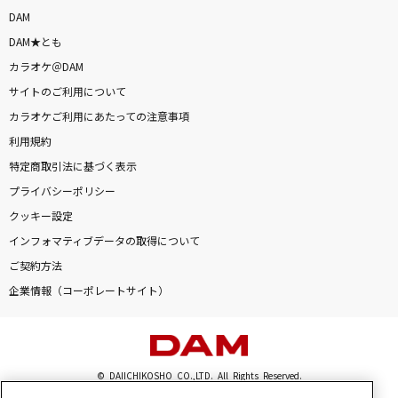
[生音]ソラニン
DAM
ASIAN KUNG-FU GENERATION
DAM★とも
カラオケ＠DAM
蹴っ飛ばした毛布
サイトのご利用について
ずっと真夜中でいいのに。
カラオケご利用にあたっての注意事項
利用規約
[生音]クリスマスソング
特定商取引法に基づく表示
back number
プライバシーポリシー
クッキー設定
ビリミリオン
インフォマティブデータの取得について
優里
ご契約方法
星屑ビーナス
企業情報（コーポレートサイト）
Aimer(エメ)
レオ
© DAIICHIKOSHO CO.,LTD. All Rights Reserved.
優里