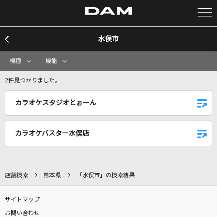
水俣市
カラオケ検索
機種
機能
カラオケ店舗検索
2件見つかりました。
カラオケスタジオとぉーん
カラオケリクエスト
カラオケバスター水俣店
全国りれき
リアルタイムで歌われている曲の一覧
店舗検索
熊本県
「水俣市」の検索結果
ヘビーローテーション
サイトマップ
AKB48
お問い合わせ