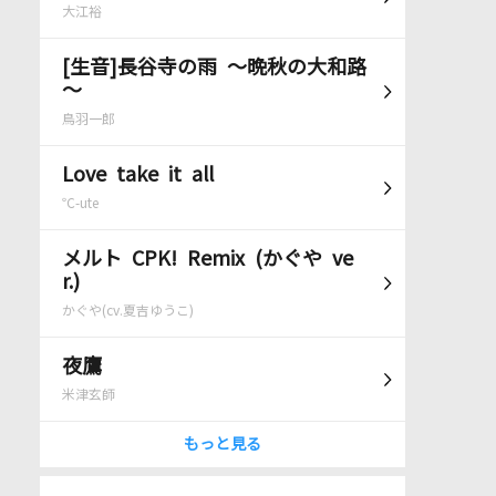
大江裕
[生音]長谷寺の雨 ～晩秋の大和路
～
鳥羽一郎
Love take it all
℃-ute
メルト CPK! Remix (かぐや ve
r.)
かぐや(cv.夏吉ゆうこ)
夜鷹
米津玄師
もっと見る