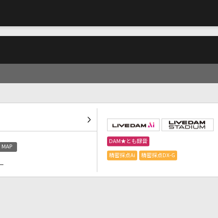
DAM★とも録音
MAP
精密採点Ai
精密採点DX-G
）