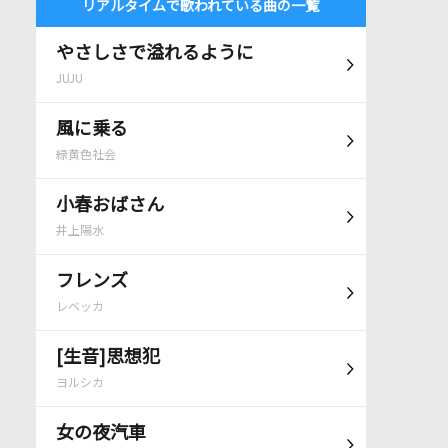
リアルタイムで歌われている曲の一覧
やさしさで溢れるように
JUJU
風に乗る
緑黄色社会
小春おばさん
井上陽水
フレンズ
レベッカ
[生音]思想犯
ヨルシカ
女の夜汽車