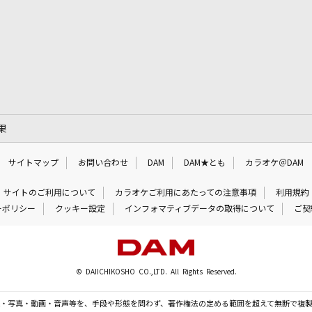
果
サイトマップ
お問い合わせ
DAM
DAM★とも
カラオケ＠DAM
サイトのご利用について
カラオケご利用にあたっての注意事項
利用規約
ーポリシー
クッキー設定
インフォマティブデータの取得について
ご契
© DAIICHIKOSHO CO.,LTD. All Rights Reserved.
・写真・動画・音声等を、手段や形態を問わず、著作権法の定める範囲を超えて無断で複