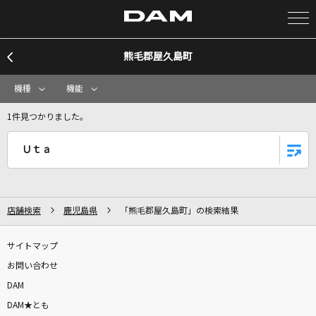
熊毛郡屋久島町
カラオケ検索
機種
機能
カラオケ店舗検索
1件見つかりました。
Ｕｔａ
カラオケリクエスト
全国りれき
店舗検索
鹿児島県
「熊毛郡屋久島町」の検索結果
リアルタイムで歌われている曲の一覧
サイトマップ
お問い合わせ
Life is so Dramatic!!
DAM
[SCREEN10]白鳥藍良(CV.天崎滉平)、桜河こはく(CV.海渡翼)、葵ひなた(C
DAM★とも
V.斉藤壮馬)、遊木真(CV.森久保祥太郎)、衣更真緒(CV.梶裕貴)、礼瀬マヨ
イ(CV.重松千晴)、朔間凛月(CV.山下大輝)、瀬名泉(CV.伊藤マサミ)、朔間