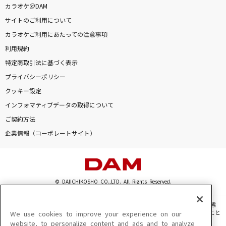
カラオケ＠DAM
零(CV.増田俊樹)、乱凪砂(CV.諏訪部順一)
サイトのご利用について
恋月夜
カラオケご利用にあたっての注意事項
竹内力(RIKI)
利用規約
特定商取引法に基づく表示
サクラ～卒業できなかった君へ～
プライバシーポリシー
半崎美子
クッキー設定
インフォマティブデータの取得について
カメレオン
ご契約方法
King Gnu
企業情報（コーポレートサイト）
天体観測
BUMP OF CHICKEN
© DAIICHIKOSHO CO.,LTD. All Rights Reserved.
[生音]前前前世 (movie ver.)
RADWIMPS
このサイトに掲載されている一切の文章・画像・写真・動画・音声等を、手段や形態
を問わず、著作権法の定める範囲を超えて無断で複製、転載、ファイル化などすること
We use cookies to improve your experience on our
を禁じます。
ウィーアー!
website, to personalize content and ads and to analyze