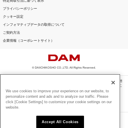
特定商取引法に基づく表示
プライバシーポリシー
クッキー設定
インフォマティブデータの取得について
ご契約方法
企業情報（コーポレートサイト）
© DAIICHIKOSHO CO.,LTD. All Rights Reserved.
このサイトに掲載されている一切の文章・画像・写真・動画・音声等を、手段や形態
を問わず、著作権法の定める範囲を超えて無断で複製、転載、ファイル化などするこ
とを禁じます。
We use cookies to improve your experience on our website, to
personalize content and ads and to analyze our traffic. Please
楽曲及びコンテンツは、機種によりご利用いただけない場合があります。
click [Cookie Settings] to customize your cookie settings on our
楽曲及びコンテンツの配信日、配信内容が変更になる場合があります。
website.
楽曲によりMYリスト保存ができない場合があります。
JASRAC許諾番号
Accept All Cookies
6602250213Y31015 6602250112Y38026 6602250240Y31015
6602250241Y45122