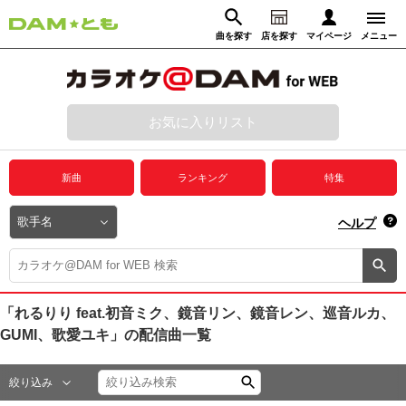
曲を探す
店を探す
マイページ
メニュー
ログイン
マイページ
お気に入りリスト
動画からさがす
録音からさがす
プレミアムサービス
新曲
ランキング
特集
DAM★とも動画
閉じる
ヘルプ
DAM★とも録音
カラオケ＠DAM
「れるりり feat.初音ミク、鏡音リン、鏡音レン、巡音ルカ、
GUMI、歌愛ユキ」
の配信曲一覧
ユーザー検索
絞り込み
キャンペーン