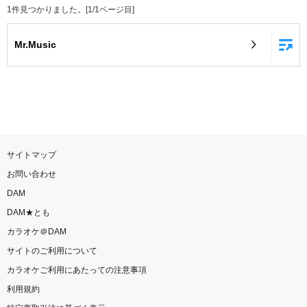
1
件見つかりました。[
1
/
1
ページ目]
お知らせ
よくあるご質問
Mr.Music
DAMの新曲・ランキングなど
カラオケ最新情報をチェック！
サイトマップ
自宅でカラオケ歌い放題！
お問い合わせ
家族や友達と一緒に！練習にも！
DAM
DAM★とも
カラオケ＠DAM
サイトのご利用について
カラオケご利用にあたっての注意事項
利用規約