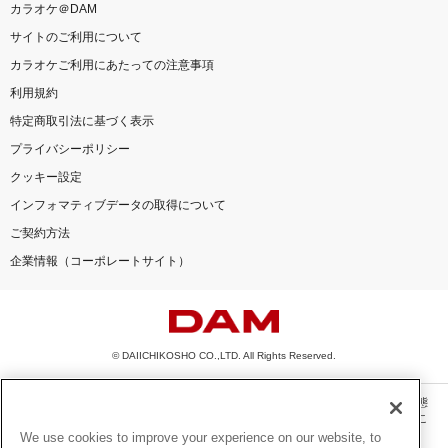
カラオケ＠DAM
サイトのご利用について
カラオケご利用にあたっての注意事項
利用規約
特定商取引法に基づく表示
プライバシーポリシー
クッキー設定
インフォマティブデータの取得について
ご契約方法
企業情報（コーポレートサイト）
© DAIICHIKOSHO CO.,LTD. All Rights Reserved.
このサイトに掲載されている一切の文章・画像・写真・動画・音声等を、手段や形態
を問わず、著作権法の定める範囲を超えて無断で複製、転載、ファイル化などするこ
とを禁じます。
We use cookies to improve your experience on our website, to