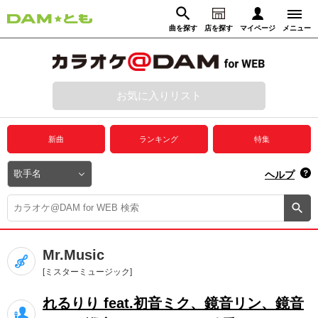
曲を探す
店を探す
マイページ
メニュー
ログイン
マイページ
お気に入りリスト
動画からさがす
録音からさがす
プレミアムサービス
新曲
ランキング
特集
DAM★とも動画
閉じる
ヘルプ
DAM★とも録音
カラオケ＠DAM
Mr.Music
ユーザー検索
[ミスターミュージック]
れるりり feat.初音ミク、鏡音リン、鏡音
キャンペーン