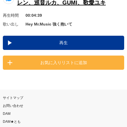
レン、巡音ルカ、GUMI、歌愛ユキ
お知らせ
よくあるご質問
再生時間
00:04:39
歌い出し
Hey Mr.Music 強く抱いて
DAMの新曲・ランキングなど
カラオケ最新情報をチェック！
再生
お気に入りリストに追加
自宅でカラオケ歌い放題！
家族や友達と一緒に！練習にも！
サイトマップ
お問い合わせ
DAM
DAM★とも