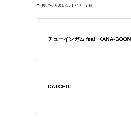
25
1
2
件見つかりました。[
/
ページ目]
チューインガム feat. KANA-BOON
CATCH!!!