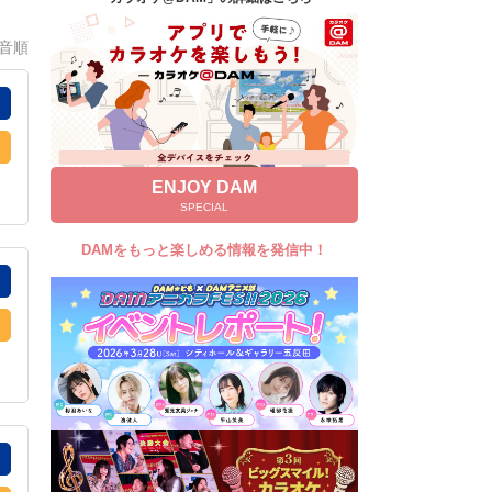
キャンペーン
0音順
お知らせ
よくあるご質問
DAMの新曲・ランキングなど
カラオケ最新情報をチェック！
ENJOY DAM
SPECIAL
DAMをもっと楽しめる情報を発信中！
自宅でカラオケ歌い放題！
家族や友達と一緒に！練習にも！