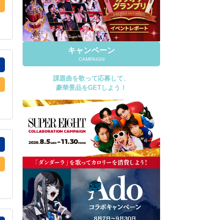
キャンペーン
CAMPAIGN
課題曲を歌って応募して、
豪華景品をGETしよう！