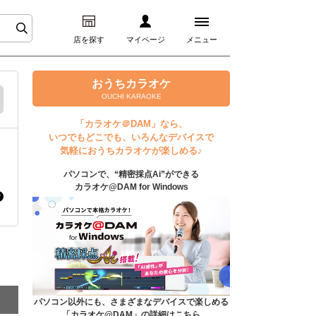
店を探す
マイページ
メニュー
ログイン
おうちカラオケ
OUCHI KARAOKE
マイページ
「カラオケ＠DAM」なら、
いつでもどこでも、いろんなデバイスで
プレミアムサービス
気軽におうちカラオケが楽しめる♪
パソコンで、“精密採点Ai”ができる
DAM★とも動画
カラオケ@DAM for Windows
DAM★とも録音
カラオケ＠DAM
ユーザー検索
パソコン以外にも、さまざまなデバイスで楽しめる
「カラオケ@DAM」の詳細はこちら