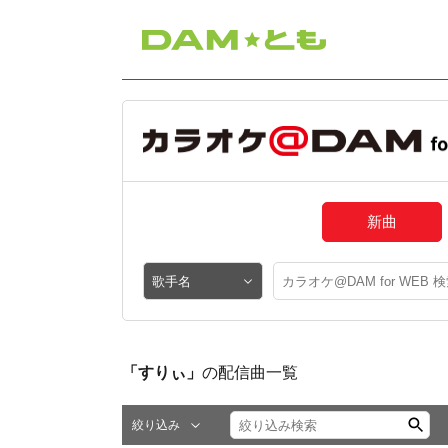
新曲
「すりぃ」
の配信曲一覧
絞り込み