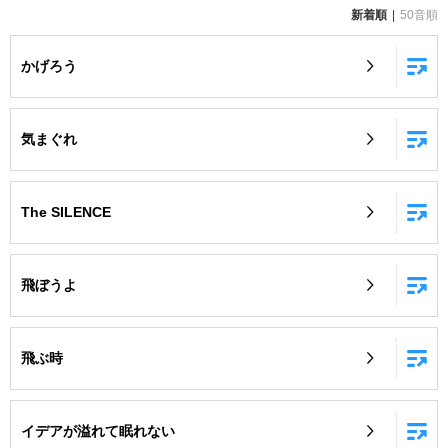
新着順
50音順
お知らせ
よくあるご質問
かげろう
DAMの新曲・ランキングなど
カラオケ最新情報をチェック！
気まぐれ
The SILENCE
自宅でカラオケ歌い放題！
家族や友達と一緒に！練習にも！
飛ぼうよ
飛ぶ時
イデアが溢れて眠れない