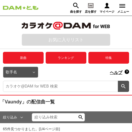
曲を探す
店を探す
マイページ
メニュー
ログイン
マイページ
お気に入りリスト
動画からさがす
録音からさがす
プレミアムサービス
新曲
ランキング
特集
DAM★とも動画
閉じる
ヘルプ
DAM★とも録音
カラオケ＠DAM
「Vaundy」
の配信曲一覧
ユーザー検索
絞り込み
キャンペーン
65
件見つかりました。[
1
/
4
ページ目]