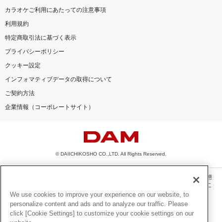
カラオケご利用にあたっての注意事項
利用規約
特定商取引法に基づく表示
プライバシーポリシー
クッキー設定
インフォマティブデータの取得について
ご契約方法
企業情報（コーポレートサイト）
© DAIICHIKOSHO CO.,LTD. All Rights Reserved.
このサイトに掲載されている一切の文章・画像・写真・動画・音声等を、手段や形態
を問わず、著作権法の定める範囲を超えて無断で複製、転載、ファイル化などするこ
とを禁じます。
We use cookies to improve your experience on our website, to
personalize content and ads and to analyze our traffic. Please
楽曲及びコンテンツは、機種によりご利用いただけない場合があります。
click [Cookie Settings] to customize your cookie settings on our
楽曲及びコンテンツの配信日、配信内容が変更になる場合があります。