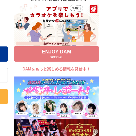
キャンペーン
お知らせ
よくあるご質問
DAMの新曲・ランキングなど
カラオケ最新情報をチェック！
ENJOY DAM
SPECIAL
DAMをもっと楽しめる情報を発信中！
自宅でカラオケ歌い放題！
家族や友達と一緒に！練習にも！