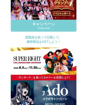
キャンペーン
CAMPAIGN
課題曲を歌って応募して、
豪華景品をGETしよう！