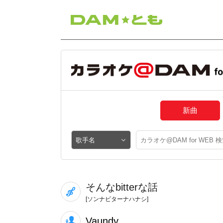
新曲
そんなbitterな話
[ソンナビターナハナシ]
Vaundy