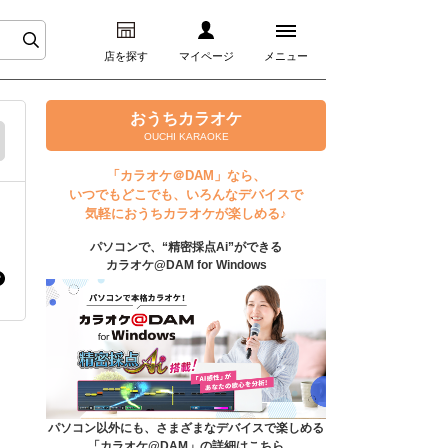
店を探す
マイページ
メニュー
ログイン
おうちカラオケ
OUCHI KARAOKE
マイページ
「カラオケ＠DAM」なら、
いつでもどこでも、いろんなデバイスで
プレミアムサービス
気軽におうちカラオケが楽しめる♪
パソコンで、“精密採点Ai”ができる
DAM★とも動画
カラオケ@DAM for Windows
DAM★とも録音
カラオケ＠DAM
ユーザー検索
パソコン以外にも、さまざまなデバイスで楽しめる
「カラオケ@DAM」の詳細はこちら