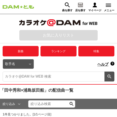
曲を探す
店を探す
マイページ
メニュー
ログイン
マイページ
お気に入りリスト
動画からさがす
録音からさがす
プレミアムサービス
新曲
ランキング
特集
DAM★とも動画
閉じる
ヘルプ
DAM★とも録音
カラオケ＠DAM
「田中秀和×浦島坂田船」
の配信曲一覧
ユーザー検索
絞り込み
キャンペーン
1
件見つかりました。[
1
/
1
ページ目]