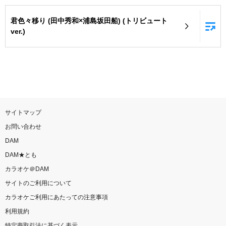
お知らせ
よくあるご質問
君色々移り (田中秀和×浦島坂田船) (トリビュート
ver.)
DAMの新曲・ランキングなど
カラオケ最新情報をチェック！
サイトマップ
自宅でカラオケ歌い放題！
お問い合わせ
家族や友達と一緒に！練習にも！
DAM
DAM★とも
カラオケ＠DAM
サイトのご利用について
カラオケご利用にあたっての注意事項
利用規約
特定商取引法に基づく表示