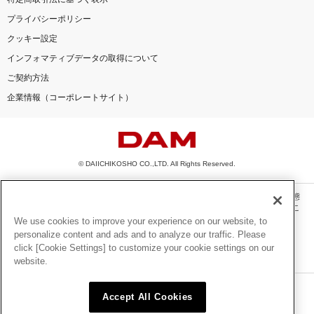
プライバシーポリシー
クッキー設定
インフォマティブデータの取得について
ご契約方法
企業情報（コーポレートサイト）
© DAIICHIKOSHO CO.,LTD. All Rights Reserved.
このサイトに掲載されている一切の文章・画像・写真・動画・音声等を、手段や形態
を問わず、著作権法の定める範囲を超えて無断で複製、転載、ファイル化などするこ
とを禁じます。
We use cookies to improve your experience on our website, to
personalize content and ads and to analyze our traffic. Please
楽曲及びコンテンツは、機種によりご利用いただけない場合があります。
click [Cookie Settings] to customize your cookie settings on our
楽曲及びコンテンツの配信日、配信内容が変更になる場合があります。
website.
楽曲によりMYリスト保存ができない場合があります。
JASRAC許諾番号
Accept All Cookies
6602250213Y31015 6602250112Y38026 6602250240Y31015
6602250241Y45122