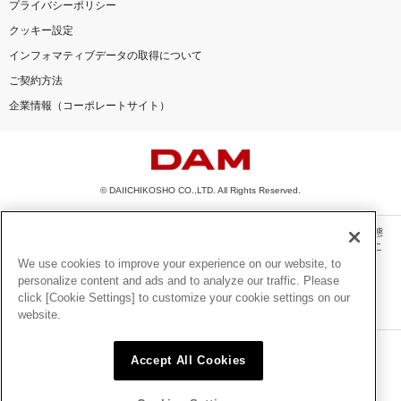
プライバシーポリシー
クッキー設定
インフォマティブデータの取得について
ご契約方法
企業情報（コーポレートサイト）
© DAIICHIKOSHO CO.,LTD. All Rights Reserved.
このサイトに掲載されている一切の文章・画像・写真・動画・音声等を、手段や形態
を問わず、著作権法の定める範囲を超えて無断で複製、転載、ファイル化などするこ
とを禁じます。
We use cookies to improve your experience on our website, to
personalize content and ads and to analyze our traffic. Please
楽曲及びコンテンツは、機種によりご利用いただけない場合があります。
click [Cookie Settings] to customize your cookie settings on our
楽曲及びコンテンツの配信日、配信内容が変更になる場合があります。
website.
楽曲によりMYリスト保存ができない場合があります。
JASRAC許諾番号
Accept All Cookies
6602250213Y31015 6602250112Y38026 6602250240Y31015
6602250241Y45122