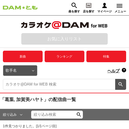
曲を探す
店を探す
マイページ
メニュー
ログイン
マイページ
お気に入りリスト
動画からさがす
録音からさがす
プレミアムサービス
新曲
ランキング
特集
DAM★とも動画
閉じる
ヘルプ
DAM★とも録音
カラオケ＠DAM
「葛葉, 加賀美ハヤト」
の配信曲一覧
ユーザー検索
絞り込み
キャンペーン
1
件見つかりました。[
1
/
1
ページ目]