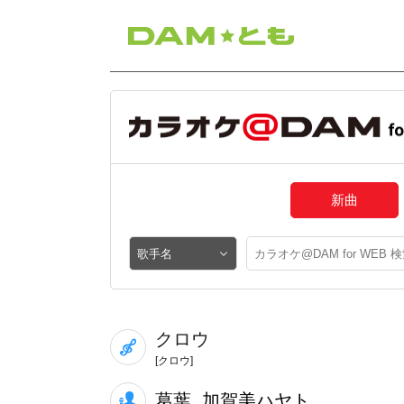
新曲
クロウ
[クロウ]
葛葉, 加賀美ハヤト