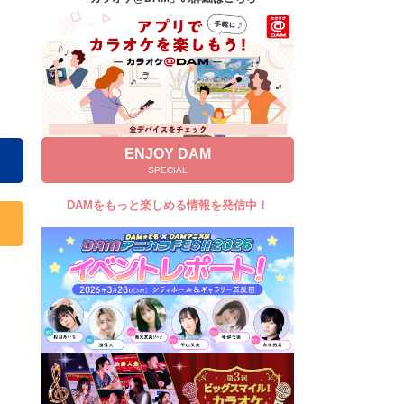
キャンペーン
お知らせ
よくあるご質問
DAMの新曲・ランキングなど
カラオケ最新情報をチェック！
ENJOY DAM
SPECIAL
DAMをもっと楽しめる情報を発信中！
自宅でカラオケ歌い放題！
家族や友達と一緒に！練習にも！