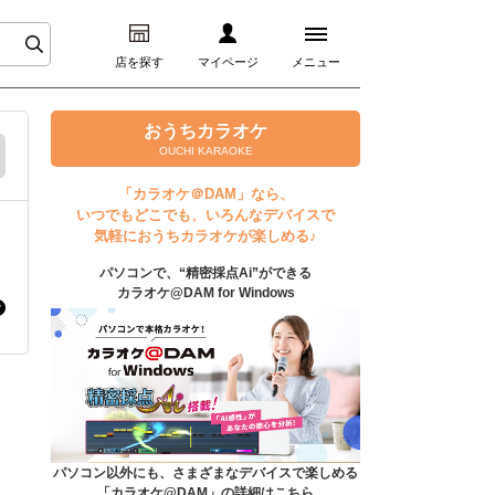
店を探す
マイページ
メニュー
ログイン
おうちカラオケ
OUCHI KARAOKE
マイページ
「カラオケ＠DAM」なら、
いつでもどこでも、いろんなデバイスで
プレミアムサービス
気軽におうちカラオケが楽しめる♪
パソコンで、“精密採点Ai”ができる
DAM★とも動画
カラオケ@DAM for Windows
DAM★とも録音
カラオケ＠DAM
ユーザー検索
パソコン以外にも、さまざまなデバイスで楽しめる
「カラオケ@DAM」の詳細はこちら