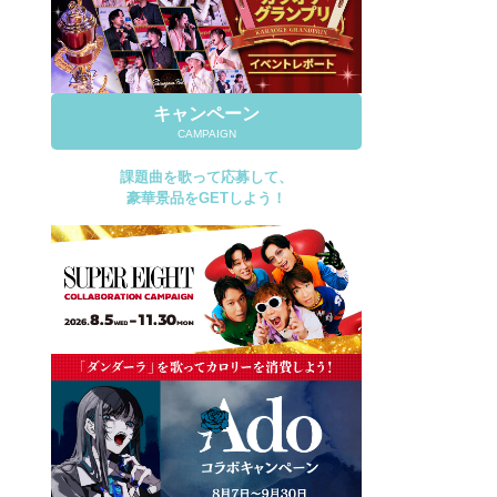
キャンペーン
CAMPAIGN
課題曲を歌って応募して、
豪華景品をGETしよう！