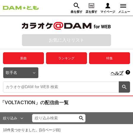
曲を探す
店を探す
マイページ
メニュー
ログイン
マイページ
お気に入りリスト
動画からさがす
録音からさがす
プレミアムサービス
新曲
ランキング
特集
DAM★とも動画
閉じる
ヘルプ
DAM★とも録音
カラオケ＠DAM
「VOLTACTION」
の配信曲一覧
ユーザー検索
絞り込み
キャンペーン
10
件見つかりました。[
1
/
1
ページ目]